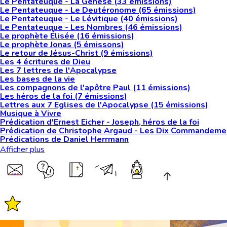
Le Pentateuque - La Genèse (33 émissions)
Le Pentateuque - Le Deutéronome (65 émissions)
Le Pentateuque - Le Lévitique (40 émissions)
Le Pentateuque - Les Nombres (46 émissions)
Le prophète Élisée (16 émissions)
Le prophète Jonas (5 émissons)
Le retour de Jésus-Christ (9 émissions)
Les 4 écritures de Dieu
Les 7 lettres de l'Apocalypse
Les bases de la vie
Les compagnons de l'apôtre Paul (11 émissions)
Les héros de la foi (7 émissions)
Lettres aux 7 Eglises de l'Apocalypse (15 émissions)
Musique à Vivre
Prédication d'Ernest Eicher - Joseph, héros de la foi
Prédication de Christophe Argaud - Les Dix Commandeme
Prédications de Daniel Herrmann
Afficher plus