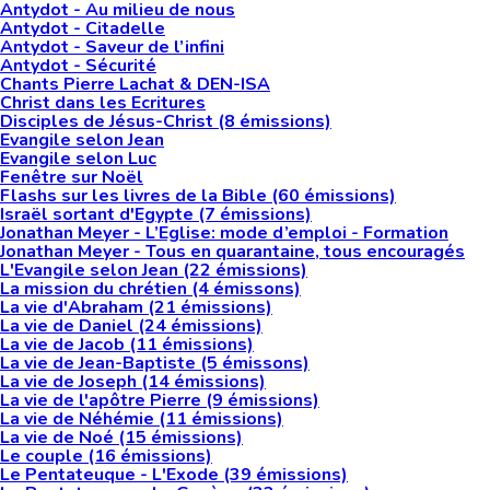
Antydot - Au milieu de nous
Antydot - Citadelle
Antydot - Saveur de l’infini
Antydot - Sécurité
Chants Pierre Lachat & DEN-ISA
Christ dans les Ecritures
Disciples de Jésus-Christ (8 émissions)
Evangile selon Jean
Evangile selon Luc
Fenêtre sur Noël
Flashs sur les livres de la Bible (60 émissions)
Israël sortant d'Egypte (7 émissions)
Jonathan Meyer - L’Eglise: mode d’emploi - Formation
Jonathan Meyer - Tous en quarantaine, tous encouragés
L'Evangile selon Jean (22 émissions)
La mission du chrétien (4 émissons)
La vie d'Abraham (21 émissions)
La vie de Daniel (24 émissions)
La vie de Jacob (11 émissions)
La vie de Jean-Baptiste (5 émissons)
La vie de Joseph (14 émissions)
La vie de l'apôtre Pierre (9 émissions)
La vie de Néhémie (11 émissions)
La vie de Noé (15 émissions)
Le couple (16 émissions)
Le Pentateuque - L'Exode (39 émissions)