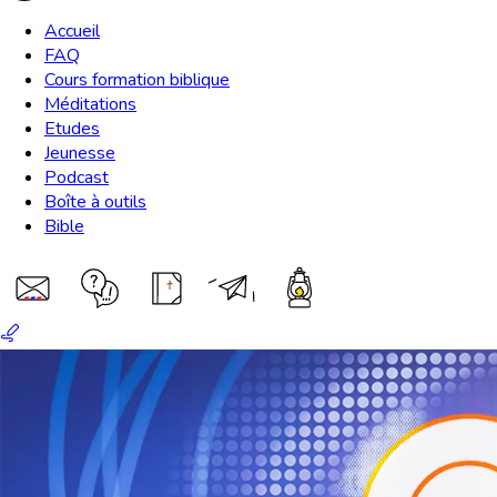
Accueil
FAQ
Cours formation biblique
Méditations
Etudes
Jeunesse
Podcast
Boîte à outils
Bible