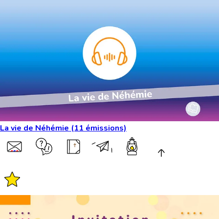
La vie de Néhémie (11 émissions)