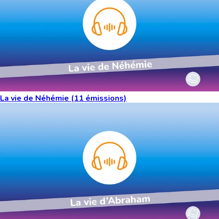
La vie de Néhémie (11 émissions)