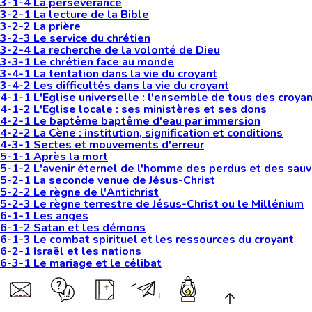
3-1-4 La persévérance
3-2-1 La lecture de la Bible
3-2-2 La prière
3-2-3 Le service du chrétien
3-2-4 La recherche de la volonté de Dieu
3-3-1 Le chrétien face au monde
3-4-1 La tentation dans la vie du croyant
3-4-2 Les difficultés dans la vie du croyant
4-1-1 L'Eglise universelle : l'ensemble de tous des croya
4-1-2 L'Eglise locale : ses ministères et ses dons
4-2-1 Le baptême baptême d'eau par immersion
4-2-2 La Cène : institution, signification et conditions
4-3-1 Sectes et mouvements d'erreur
5-1-1 Après la mort
5-1-2 L'avenir éternel de l'homme des perdus et des sau
5-2-1 La seconde venue de Jésus-Christ
5-2-2 Le règne de l'Antichrist
5-2-3 Le règne terrestre de Jésus-Christ ou le Millénium
6-1-1 Les anges
6-1-2 Satan et les démons
6-1-3 Le combat spirituel et les ressources du croyant
6-2-1 Israël et les nations
6-3-1 Le mariage et le célibat