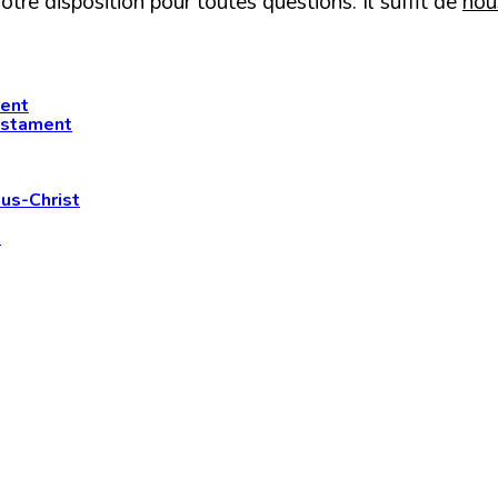
otre disposition pour toutes questions. Il suffit de
nou
ment
estament
us-Christ
s