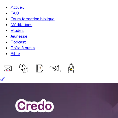
Accueil
FAQ
Cours formation biblique
Méditations
Etudes
Jeunesse
Podcast
Boîte à outils
Bible