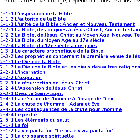
Le cours n’est pas corrigé, cependant nous restons à v
1-1-1 L'inspiration de la Bible
1-1-2 L'autorité de la Bible
1-1-3 L'unité de la Bible : Ancien et Nouveau Testament
1-2-1 La Bible, des origines à Jésus-Christ, Ancien Testa
1-2-2 La Bible, de Jésus-Christ au Moyen Age, Nouveau T
1-2-3 La Bible, du Moyen Age au 17e siècle
1-2-4 La Bible, du 17e siècle à nos jours
1-3-1 Le caractère prophétique de la Bible
1-3-2 Les prophéties concernant la première venue de Jés
2-1-1 Le Dieu de la Bible
2-1-2 Le Dieu de la Bible et les dieux des autres religion
2-2-1 L'incarnation
2-2-2 L'expiation
2-2-3 La résurrection de Jésus-Christ
2-2-4 L'Ascension de Jésus-Christ
2-3-1 Dieu, le Saint-Esprit
2-4-1 La création de l'homme à l'image de Dieu
2-4-2 La chute de l'homme - Adam et Eve
2-4-3 Les conséquences de la chute pour l'homme
2-4-4 Le péché
2-5-1 Les éléments du salut
3-1-1 La foi
3-1-2 La vie par la foi : "Le juste vivra par la foi"
3-1-3 La croissance spirituelle