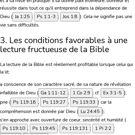
et à sa mise en pratique: il lui donne paix intérieure, bonheur et
réussite dans tout ce qu'il entreprend dans la dépendance de
Dieu (
Ja 1:25
;
Ps 1:1-3
;
Jos 1:8
). Cela ne signifie pas une
vie sans difficultés.
3. Les conditions favorables à une
lecture fructueuse de la Bible
La lecture de la Bible est réellement profitable lorsque celui qui
la lit:
a conscience de son caractère sacré, de sa nature de révélation
infaillible de Dieu (
Ga 1:11-12
;
1 Co 2:9
; cf.
Ex 3:1-5
);
prie (
Ps 119:18
,
Ps 119:27
,
Ps 119:33
) car la
compréhension est donnée par Dieu (
Lu 24:45
);
s'en approche avec ouverture de coeur, sincérité et humilité (
Ps 119:10
,
Ps 119:45
,
Ps 119:131
;
1 Pi 2:2
;