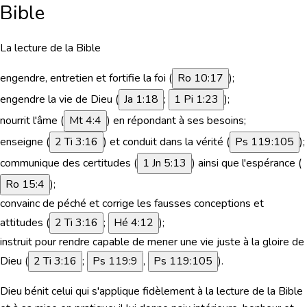
Bible
La lecture de la Bible
engendre, entretien et fortifie la foi (
Ro 10:17
);
engendre la vie de Dieu (
Ja 1:18
;
1 Pi 1:23
);
nourrit l'âme (
Mt 4:4
) en répondant à ses besoins;
enseigne (
2 Ti 3:16
) et conduit dans la vérité (
Ps 119:105
);
communique des certitudes (
1 Jn 5:13
) ainsi que l'espérance (
Ro 15:4
);
convainc de péché et corrige les fausses conceptions et
attitudes (
2 Ti 3:16
;
Hé 4:12
);
instruit pour rendre capable de mener une vie juste à la gloire de
Dieu (
2 Ti 3:16
;
Ps 119:9
,
Ps 119:105
).
Dieu
bénit celui qui s'applique fidèlement à la lecture de la Bible