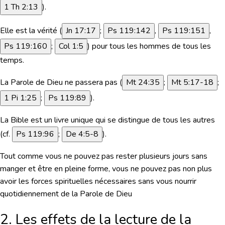
1 Th 2:13
).
Elle est la vérité (
Jn 17:17
;
Ps 119:142
,
Ps 119:151
,
Ps 119:160
;
Col 1:5
) pour tous les hommes de tous les
temps.
La Parole de Dieu ne passera pas (
Mt 24:35
;
Mt 5:17-18
;
1 Pi 1:25
;
Ps 119:89
).
La Bible est un livre unique qui se distingue de tous les autres
(cf.
Ps 119:96
;
De 4:5-8
).
Tout comme vous ne pouvez pas rester plusieurs jours sans
manger et être en pleine forme, vous ne pouvez pas non plus
avoir les forces spirituelles nécessaires sans vous nourrir
quotidiennement de la Parole de Dieu
2. Les effets de la lecture de la