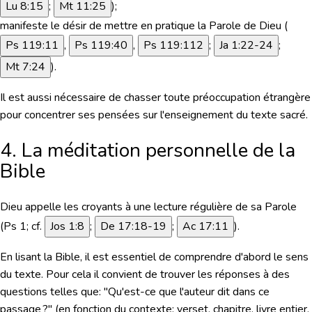
Lu 8:15
;
Mt 11:25
);
manifeste le désir de mettre en pratique la Parole de Dieu (
Ps 119:11
,
Ps 119:40
,
Ps 119:112
;
Ja 1:22-24
;
Mt 7:24
).
Il est aussi nécessaire de chasser toute préoccupation étrangère
pour concentrer ses pensées sur l'enseignement du texte sacré.
4. La méditation personnelle de la
Bible
Dieu appelle les croyants à une lecture régulière de sa Parole
(Ps 1; cf.
Jos 1:8
;
De 17:18-19
;
Ac 17:11
).
En lisant la Bible, il est essentiel de comprendre d'abord le sens
du texte. Pour cela il convient de trouver les réponses à des
questions telles que: "Qu'est-ce que l'auteur dit dans ce
passage ?" (en fonction du contexte: verset, chapitre, livre entier,