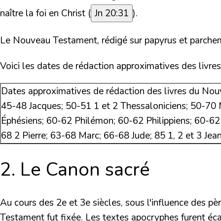
naître la foi en Christ (
Jn 20:31
).
Le Nouveau Testament, rédigé sur papyrus et parchem
Voici les dates de rédaction approximatives des livr
Dates approximatives de rédaction des livres du No
45-48
Jacques;
50-51
1 et 2 Thessaloniciens;
50-70
M
Éphésiens;
60-62
Philémon;
60-62
Philippiens;
60-62
68
2 Pierre;
63-68
Marc;
66-68
Jude;
85
1, 2 et 3 Jea
2. Le Canon sacré
Au cours des 2e et 3e siècles, sous l'influence des pèr
Testament fut fixée. Les textes apocryphes furent écar