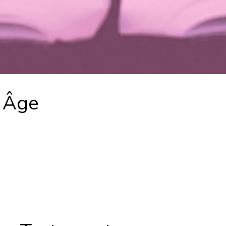
n Âge