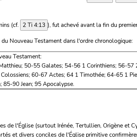
ins (cf.
2 Ti 4:13
), fut achevé avant la fin du premier
es du Nouveau Testament dans l'ordre chronologique:
uveau Testament:
atthieu;
50-55
Galates;
54-56
1 Corinthiens;
56-57
Colossiens;
60-67
Actes;
64
1 Timothée;
64-65
1 Pie
n;
85-90
Jean;
95
Apocalypse.
es de l'Église (surtout Irénée, Tertullien, Origène et C
tés et divers conciles de l'Église primitive confirmère