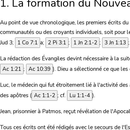
1. La formation du Nouve
Au point de vue chronologique, les premiers écrits du
communautés ou des croyants individuels, soit pour le
Jud 3;
1 Co 7:1
a;
2 Pi 3:1
;
1 Jn 2:1-2
;
3 Jn 1:13
La rédaction des Évangiles devint nécessaire à la suite
Ac 1:21
;
Ac 10:39
). Dieu a sélectionné ce que les 
Luc, le médecin qui fut étroitement lié à l'activité des
des apôtres (
Ac 1:1-2
; cf.
Lu 1:1-4
).
Jean, prisonnier à Patmos, reçut révélation de l'Apoca
Tous ces écrits ont été rédigés avec le secours de l'Es