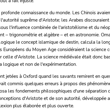
ut à fait injuste.
ne profonde connaissance du monde. Les Chinois avaien
'autorité suprême d'Aristote; les Arabes discouraient 
ous l'influence combinée de l'
aristotélisme et du néo
nt – trigonométrie et algèbre – et en astronomie. O
 logique le concept islamique de destin, calcula la lon
les Européens du Moyen Age
considéraient la science 
r celle d'Aristote.
La science médiévale était donc basé
la logique et non de l'expérimentation.
ent jetées à Oxford quand les savants remirent en qu
avait commis quelques erreurs à propos des phénomèn
sa les fondements philosophiques d'une séparation d'av
conceptions d'Aristote et de son autorité, développée 
lexion plus élaborée et plus ouverte.