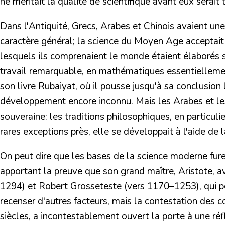
ne méritait la qualité de scientifique avant eux serait to
Dans l'Antiquité, Grecs, Arabes et Chinois avaient u
caractère général; la science du Moyen Age acceptait l
lesquels ils comprenaient le monde étaient élaborés s
travail remarquable, en mathématiques essentielleme
son livre Rubaiyat, où il pousse jusqu'à sa conclusion
développement encore inconnu. Mais les Arabes et 
souveraine: les traditions philosophiques, en particulie
rares exceptions près, elle se développait à l'aide de 
On peut dire que les bases de la science moderne fur
apportant la preuve que son grand maître,
Aristote, 
1294) et
Robert Grosseteste
(vers 1170–1253), qui po
recenser d'autres facteurs, mais la contestation des 
siècles, a incontestablement ouvert la porte à une réf