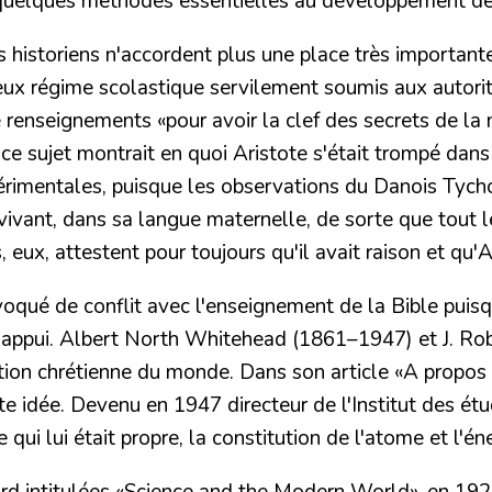
 quelques
méthodes essentielles au développement de
 historiens n'accordent plus une place très importante 
vieux régime scolastique servilement soumis aux autorité
renseignements «pour avoir la clef des secrets de la 
 à ce sujet montrait en quoi Aristote s'était trompé dan
périmentales, puisque les observations du Danois
Tych
vivant, dans sa langue maternelle, de sorte que tout le
 eux, attestent pour toujours qu'il avait raison et qu'
A
ué de conflit avec l'enseignement de la Bible puisque
'appui.
Albert North Whitehead
(1861–1947) et
J. Ro
tion chrétienne du monde.
Dans son article «A propos 
idée. Devenu en 1947 directeur de l'Institut des étud
 qui lui était propre, la constitution de l'atome et l'é
d intitulées «
Science and the Modern World
», en 19