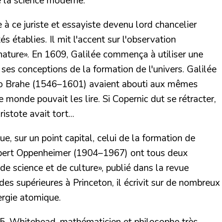
 la science moderne.
à ce juriste et essayiste devenu lord chancelier
s établies. Il mit l'accent sur l'observation
nature». En 1609,
Galilée
commença à utiliser une
s ses conceptions de la formation de l'univers. Galilée
o Brahe
(1546–1601) avaient abouti aux mêmes
 monde pouvait les lire. Si Copernic dut se rétracter,
ristote avait tort...
, sur un point capital, celui de la formation de
bert Oppenheimer
(1904–1967) ont tous deux
de science et de culture», publié dans la revue
es supérieures à Princeton, il écrivit sur de nombreux
nergie atomique.
25,
Whitehead
, mathématicien et philosophe très