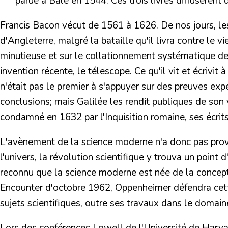
parue à Bâle en 1544. Ces trois livres diffusèrent
Francis Bacon
vécut de 1561 à 1626. De nos jours, les
d'Angleterre, malgré la bataille qu'il livra contre le 
minutieuse et sur le collationnement systématique de 
invention récente, le télescope. Ce qu'il vit et écrivit
n'était pas le premier à s'appuyer sur des preuves ex
conclusions; mais Galilée les rendit publiques de son 
condamné en 1632 par l'Inquisition romaine, ses écrits,
L'avènement de la science moderne n'a donc pas provoq
l'univers, la révolution scientifique y trouva un point d
reconnu que
la science moderne est née de la concep
Encounter
d'octobre 1962, Oppenheimer défendra cette 
sujets scientifiques, outre ses travaux dans le domaine
Lors des conférences Lowell de l'Université de Harvar