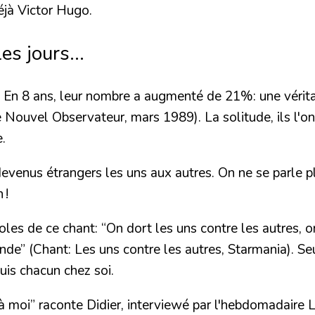
éjà Victor Hugo.
s jours...
E. En 8 ans, leur nombre a augmenté de 21%: une vérit
e Nouvel Observateur, mars 1989). La solitude, ils l'o
.
devenus étrangers les uns aux autres. On ne se parle p
 !
roles de ce chant:
“On dort les uns contre les autres, o
onde”
(Chant: Les uns contre les autres, Starmania). Seu
uis chacun chez soi.
 à moi”
raconte Didier, interviewé par l'hebdomadaire L