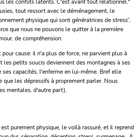
s les conflits latents. C'est avant tout relationnel."
alousies, tout ressort avec le déménagement, le
ronnement physique qui sont génératrices de stress”
,
arce que nous ne pouvons le quitter à la première
d'amour, de compréhension.
pour cause: il n'a plus de force, ne parvient plus à
e et les petits soucis deviennent des montagnes à ses
te ses capacités, l'enferme en lui-même. Bref elle
te que les dépressifs à proprement parler. Nous
es mentales, d'autre part).
st purement physique, le voilà rassuré, et il reprend
up dur, séparation, déception, stress, surmenage... Il