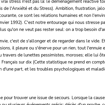
e vrai stress n'est pas là: le déménagement réactive tou
is de l'Anxiété et du Stress). Ambition, frustration, j
courante, ce sont les relations humaines et non l'envi
nvier 1992). C'est notre entourage qui nous stresse p
t plus qu'on ne veut pas rester seul: on a trop besoin 
ie, c'est de s'allonger et de regarder dans le vide. Et 
sions, il pleure ou s'énerve pour un rien, tout l'ennui
 au travers de lunettes pessimistes, moroses; elle lui ô
un Français sur dix (Cette statistique ne prend en comp
on d'une part, et les troubles psychologiques et maladi
 pour trouver une issue de secours. Lorsque la cause e
un ou plusieurs événements précis: décès d'un proche, co