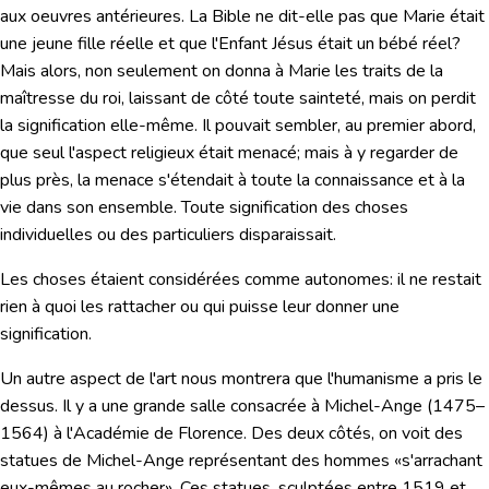
aux oeuvres antérieures. La Bible ne dit-elle pas que Marie était
une jeune fille réelle et que l'Enfant Jésus était un bébé réel?
Mais alors, non seulement on donna à Marie les traits de la
maîtresse du roi,
laissant de côté toute sainteté,
mais on perdit
la signification elle-même. Il pouvait sembler, au premier abord,
que seul l'aspect religieux était menacé; mais à y regarder de
plus près, la menace s'étendait à toute la connaissance et à la
vie dans son ensemble.
Toute signification des choses
individuelles ou des particuliers disparaissait.
Les choses étaient considérées comme autonomes: il ne restait
rien à quoi les rattacher ou qui puisse leur
donner une
signification.
Un autre aspect de l'art nous montrera que l'humanisme a pris le
dessus. Il y a une grande salle consacrée à Michel-Ange (1475–
1564) à l'Académie de Florence. Des deux côtés, on voit des
statues de Michel-Ange représentant des hommes «s'arrachant
eux-mêmes au rocher». Ces statues, sculptées entre 1519 et