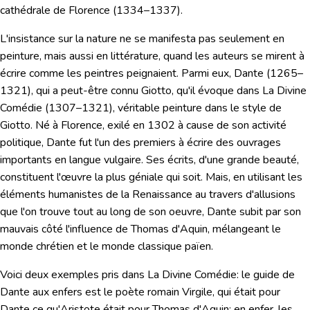
cathédrale de Florence (1334–1337).
L'insistance sur la nature ne se manifesta pas seulement en
peinture, mais aussi en littérature, quand les auteurs se mirent à
écrire comme les peintres peignaient. Parmi eux,
Dante
(1265–
1321), qui a peut-être connu Giotto, qu'il évoque dans
La Divine
Comédie
(1307–1321), véritable peinture dans le style de
Giotto. Né à Florence, exilé en 1302 à cause de son activité
politique, Dante fut l'un des premiers à écrire des ouvrages
importants en langue vulgaire. Ses écrits, d'une grande beauté,
constituent l'œuvre la plus géniale qui soit. Mais, en utilisant les
éléments humaniste
s de la Renaissance au travers d'allusions
que l'on trouve tout au long de son oeuvre, Dante subit par son
mauvais côté l'influence de Thomas d'Aquin,
mélangeant le
monde chrétien et le monde classique païen.
Voici deux exemples pris dans La Divine Comédie: le guide de
Dante aux enfers est le poète romain Virgile, qui était pour
Dante ce qu'Aristote était pour Thomas d'Aquin; en enfer, les