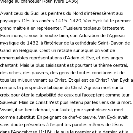
Vierge au chancelier Rolin
(vers 1436).
Avant ceux du Sud, les peintres du Nord s'intéressèrent aux
paysages. Dès les années 1415–1420, Van Eyck fut le premier
grand maître à en représenter. Plusieurs tableaux l'attestent.
Examinons, si vous le voulez bien, son
Adoration de l'Agneau
mystique
de 1432, à l'intérieur de la cathédrale Saint-Bavon de
Gand, en Belgique. C'est un retable sur lequel on voit de
remarquables représentations d'Adam et Eve, et des anges
chantant. Mais le plus saisissant est pourtant le thème central,
des riches, des pauvres, des gens de toutes conditions et de
tous les milieux venant au Christ. Et qui est ce Christ? Van Eyck a
compris la perspective biblique du Christ Agneau mort sur la
croix pour ôter la culpabilité de ceux qui l'acceptent comme leur
Sauveur. Mais ce Christ n'est plus retenu par les liens de la mort.
Vivant, il se tient debout, sur l'autel, pour symboliser sa mort
comme substitut. En peignant ce chef-d'œuvre, Van Eyck avait
sans doute présentes à l'esprit les paroles mêmes de Jésus
dans l'Apocalypse (1:18):
«Je suis le premier et le dernier, et le