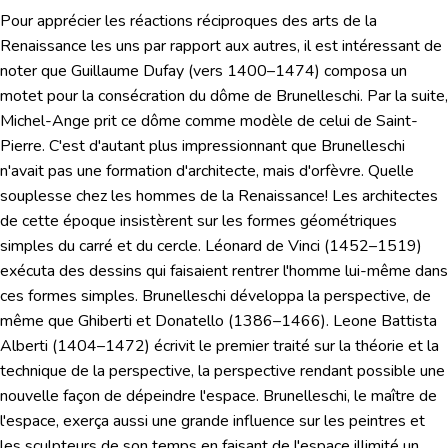
Pour apprécier les réactions réciproques des arts de la
Renaissance les uns par rapport aux autres, il est intéressant de
noter que Guillaume Dufay (vers 1400–1474) composa un
motet pour la consécration du dôme de Brunelleschi. Par la suite,
Michel-Ange
prit ce dôme comme modèle de celui de Saint-
Pierre. C'est d'autant plus impressionnant que Brunelleschi
n'avait pas une formation d'architecte, mais d'orfèvre. Quelle
souplesse chez les hommes de la Renaissance! Les architectes
de cette époque insistèrent sur les formes géométriques
simples du carré et du cercle.
Léonard de Vinci
(1452–1519)
exécuta des dessins qui faisaient rentrer l'homme lui-même dans
ces formes simples. Brunelleschi développa la perspective, de
même que
Ghiberti et Donatello
(1386–1466). Leone Battista
Alberti (1404–1472) écrivit le premier traité sur la théorie et la
technique de la perspective, la perspective rendant possible une
nouvelle façon de dépeindre l'espace. Brunelleschi, le maître de
l'espace, exerça aussi une grande influence sur les peintres et
les sculpteurs de son temps en faisant de l'espace illimité un