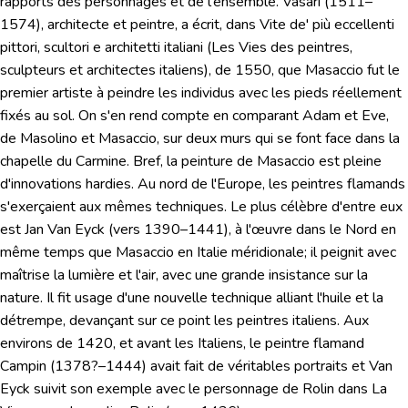
rapports des personnages et de l'ensemble.
Vasari
(1511–
1574), architecte et peintre, a écrit, dans
Vite de' più eccellenti
pittori, scultori e architetti italiani
(Les Vies des peintres,
sculpteurs et architectes italiens), de 1550, que Masaccio fut le
premier artiste à peindre les individus avec les pieds réellement
fixés au sol. On s'en rend compte en comparant Adam et Eve,
de Masolino et Masaccio, sur deux murs qui se font face dans la
chapelle du Carmine. Bref, la peinture de Masaccio est pleine
d'innovations hardies.
Au nord de l'Europe
, les peintres flamands
s'exerçaient aux mêmes techniques. Le plus célèbre d'entre eux
est
Jan Van Eyck
(vers 1390–1441), à l'œuvre dans le Nord en
même temps que Masaccio en Italie méridionale; il peignit avec
maîtrise la lumière et l'air, avec une grande insistance sur la
nature. Il fit usage d'une nouvelle technique alliant l'huile et la
détrempe, devançant sur ce point les peintres italiens. Aux
environs de 1420, et avant les Italiens, le peintre flamand
Campin
(1378?–1444) avait fait de véritables portraits et Van
Eyck suivit son exemple avec le personnage de Rolin dans
La