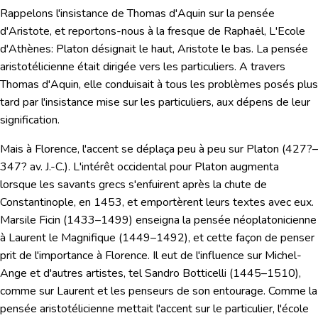
Rappelons l'insistance de Thomas d'Aquin sur la pensée
d'Aristote, et reportons-nous à la fresque de Raphaël,
L'Ecole
d'Athènes
: Platon désignait le haut, Aristote le bas. La pensée
aristotélicienne était dirigée vers les particuliers. A travers
Thomas d'Aquin, elle conduisait à tous les problèmes posés plus
tard par l'insistance mise sur les particuliers, aux dépens de leur
signification.
Mais à Florence, l'accent se déplaça peu à peu sur
Platon
(427?–
347? av. J.-C.). L'intérêt occidental pour Platon augmenta
lorsque les savants grecs s'enfuirent après la chute de
Constantinople, en 1453, et emportèrent leurs textes avec eux.
Marsile Ficin
(1433–1499) enseigna la pensée néoplatonicienne
à
Laurent le Magnifique
(1449–1492), et cette façon de penser
prit de l'importance à Florence. Il eut de l'influence sur Michel-
Ange et d'autres artistes, tel
Sandro Botticelli
(1445–1510),
comme sur Laurent et les penseurs de son entourage. Comme la
pensée aristotélicienne mettait l'accent sur le particulier, l'école