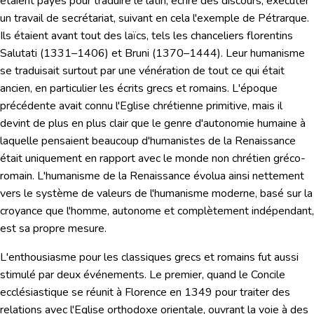
étaient payés pour traduire le latin, écrire des discours, exécuter
un travail de secrétariat, suivant en cela l'exemple de Pétrarque.
Ils étaient avant tout des laïcs, tels les chanceliers florentins
Salutati
(1331–1406) et
Bruni
(1370–1444). Leur humanisme
se traduisait surtout par
une vénération de tout ce qui était
ancien
, en particulier les écrits grecs et romains. L'époque
précédente avait connu l'Eglise chrétienne primitive, mais il
devint de plus en plus clair que le genre d'autonomie humaine à
laquelle pensaient beaucoup d'humanistes de la Renaissance
était uniquement en rapport avec
le monde non chrétien gréco-
romain.
L'humanisme de la Renaissance évolua ainsi nettement
vers le système de valeurs de l'humanisme moderne, basé sur la
croyance que l'homme, autonome et complètement indépendant,
est sa propre mesure.
L'enthousiasme pour les classiques grecs et romains fut aussi
stimulé par deux événements. Le premier, quand le Concile
ecclésiastique se réunit à Florence en 1349 pour traiter des
relations avec l'Eglise orthodoxe orientale, ouvrant la voie à des