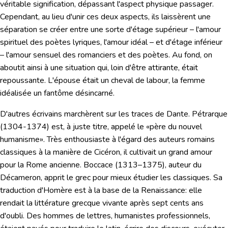
véritable signification, dépassant l'aspect physique passager.
Cependant, au lieu d'unir ces deux aspects, ils laissèrent une
séparation se créer entre une sorte d'étage supérieur – l'amour
spirituel des poètes lyriques, l'amour idéal – et d'étage inférieur
– l'amour sensuel des romanciers et des poètes. Au fond, on
aboutit ainsi à
une situation
qui, loin d'être attirante, était
repoussante
.
L'épouse était un cheval de labour, la femme
idéalisée un fantôme désincarné.
D'autres écrivains marchèrent sur les traces de Dante.
Pétrarque
(1304-1374) est, à juste titre, appelé le «père du nouvel
humanisme». Très enthousiaste à l'égard des auteurs romains
classiques à la manière de Cicéron, il cultivait un grand amour
pour la Rome ancienne.
Boccace
(1313–1375), auteur du
Décameron
, apprit le grec pour mieux étudier les classiques. Sa
traduction
d'Homère
est à la base de la Renaissance: elle
rendait la littérature grecque vivante après sept cents ans
d'oubli. Des hommes de lettres, humanistes professionnels,