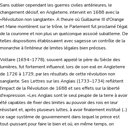
Sans oublier cependant les guerres civiles antérieures, le
changement décisif, en Angleterre, intervint en 1688 avec la
«Révolution non sanglante». A l'heure où Guillaume III d'Orange
et Marie montèrent sur le trône, le
Parlement fut proclamé l'égal
de la couronne
et non plus un quelconque associé subalterne. De
telles dispositions établissaient avec sagesse un contrôle de la
monarchie à l'intérieur de limites légales bien précises.
Voltaire
(1694–1778), souvent appelé le père du Siècle des
lumières, fut fortement influencé, lors de son exil en Angleterre
de 1726 à 1729, par les résultats de cette révolution non
sanglante. Ses
Lettres sur les Anglais
(1733–1734) reflètent
l'impact de la Révolution de 1688 et ses effets sur la liberté
d'expression.
«Les Anglais sont le seul peuple de la terre à avoir
été capables de fixer des limites au pouvoir des rois en leur
résistant et, après plusieurs luttes, à avoir finalement institué (...)
ce sage système de gouvernement dans lequel le prince est
tout-puissant pour faire le bien et où, en même temps, on