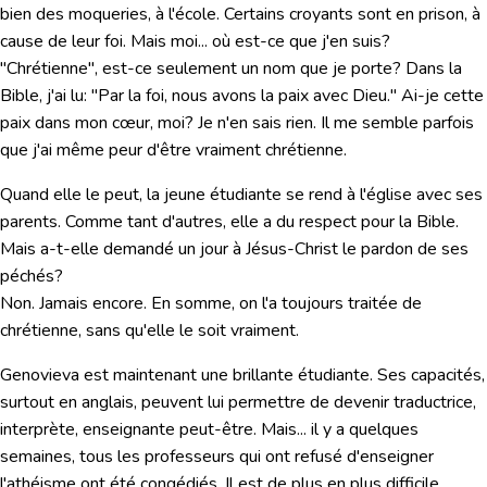
bien des moqueries, à l'école. Certains croyants sont en prison, à
cause de leur foi. Mais moi... où est-ce que j'en suis?
"Chrétienne", est-ce seulement un nom que je porte? Dans la
Bible, j'ai lu: "Par la foi, nous avons la paix avec Dieu." Ai-je cette
paix dans mon cœur, moi? Je n'en sais rien. Il me semble parfois
que j'ai même peur d'être vraiment chrétienne.
Quand elle le peut, la jeune étudiante se rend à l'église avec ses
parents. Comme tant d'autres, elle a du respect pour la Bible.
Mais a-t-elle demandé un jour à Jésus-Christ le pardon de ses
péchés?
Non. Jamais encore. En somme, on l'a toujours traitée de
chrétienne, sans qu'elle le soit vraiment.
Genovieva est maintenant une brillante étudiante. Ses capacités,
surtout en anglais, peuvent lui permettre de devenir traductrice,
interprète, enseignante peut-être. Mais... il y a quelques
semaines, tous les professeurs qui ont refusé d'enseigner
l'athéisme ont été congédiés. Il est de plus en plus difficile