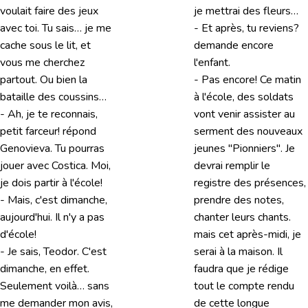
voulait faire des jeux
je mettrai des fleurs…
avec toi. Tu sais… je me
- Et après, tu reviens?
cache sous le lit, et
demande encore
vous me cherchez
l'enfant.
partout. Ou bien la
- Pas encore! Ce matin
bataille des coussins…
à l'école, des soldats
- Ah, je te reconnais,
vont venir assister au
petit farceur! répond
serment des nouveaux
Genovieva. Tu pourras
jeunes "Pionniers". Je
jouer avec Costica. Moi,
devrai remplir le
je dois partir à l'école!
registre des présences,
- Mais, c'est dimanche,
prendre des notes,
aujourd'hui. Il n'y a pas
chanter leurs chants.
d'école!
mais cet après-midi, je
- Je sais, Teodor. C'est
serai à la maison. Il
dimanche, en effet.
faudra que je rédige
Seulement voilà… sans
tout le compte rendu
me demander mon avis,
de cette longue