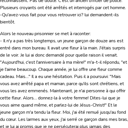
reconnaissent. Pas de doute. C'est un ancien officier de police.
Plusieurs croyants ont été arrêtés et interrogés par cet homme.
-Qu'avez-vous fait pour vous retrouver ici? lui demandent-ils
bientôt.
Alors le nouveau prisonnier se met à raconter:
- Il n'y a pas très longtemps, un jeune garçon de douze ans est
entré dans mon bureau. Il avait une fleur à la main. J'étais surpris
de le voir. Je lui ai donc demandé pour quelle raison il venait.
"Aujourd'hui, c'est l'anniversaire à ma mère!" m'a-t-il répondu, "et
je l'aime beaucoup. Chaque année, je lui offre une fleur comme
cadeau. Mais…" Il a eu une hésitation. Puis il a poursuivi:
"Mais
vous avez arrêté papa et maman, parce qu'ils sont chrétiens, et
vous les avez emmenés. Maintenant, je n'ai personne à qui offrir
cette fleur. Alors… donnez-la à votre femme! Dites-lui que je
vous aime quand même, et parlez-lui de Jésus-Christ!"
Et le
jeune garçon m'a tendu la fleur. Moi, j'ai été remué jusqu'au fond
du cœur. Les larmes aux yeux, j'ai serré ce garçon dans mes bras,
et je lui ai promis que je ne persécuterai plus jamais des