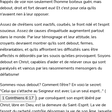
frappés de voir non seulement l'homme boiteux guéri, mais
debout, droit et fort devant eux! Et c'est pour cela qu'ils
n'avaient rien à leur opposer.
Assez de chrétiens sont inactifs, courbés, le front ridé et l'esprit
soucieux. Assez de causes d'inquiétude augmentent partout
dans le monde. Par leur témoignage et leur attitude, les
croyants devraient montrer qu'ils sont debout, fermes,
inébranlables, et qu'ils affrontent les difficultés sans être
affectés ni débordés par les soucis qu'elles provoquent. Soyons
debout en Christ, capables d'aider et de relever ceux qui sont
paralysés et vaincus par les raisonnements mensongers du
défaitisme!
Sommes-nous debout? Comment l'être? En voici le secret:
"Celui qui s'attache au Seigneur est avec Lui un seul esprit..."
(
1 Corinthiens 6:17
); par conséquent son esprit libéré par
Christ, libre en Dieu, est la demeure du Saint-Esprit. La vie de
l'esprit du racheté contrôle désormais la vie de son âme, laquelle