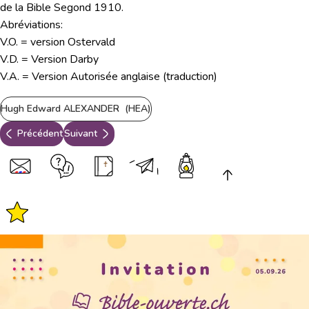
de la Bible Segond 1910.
Abréviations:
V.O. = version Ostervald
V.D. = Version Darby
V.A. = Version Autorisée anglaise (traduction)
Hugh Edward ALEXANDER (HEA)
Précédent
Suivant