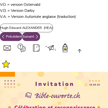
V.O. = version Ostervald
V.D. = Version Darby
V.A. = Version Autorisée anglaise (traduction)
Hugh Edward ALEXANDER (HEA)
Précédent
Suivant