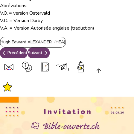
Abréviations:
V.O. = version Ostervald
V.D. = Version Darby
V.A. = Version Autorisée anglaise (traduction)
Hugh Edward ALEXANDER (HEA)
Précédent
Suivant