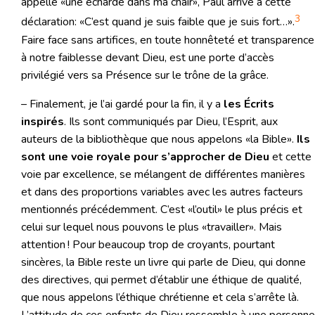
appelle «une écharde dans ma chair», Paul arrive à cette
3
déclaration: «C’est quand je suis faible que je suis fort…».
Faire face sans artifices, en toute honnêteté et transparence
à notre faiblesse devant Dieu, est une porte d’accès
privilégié vers sa Présence sur le trône de la grâce.
– Finalement, je l’ai gardé pour la fin, il y a
les Écrits
inspirés
. Ils sont communiqués par Dieu, l’Esprit, aux
auteurs de la bibliothèque que nous appelons «la Bible».
Ils
sont une voie royale pour s’approcher de Dieu
et cette
voie par excellence, se mélangent de différentes manières
et dans des proportions variables avec les autres facteurs
mentionnés précédemment. C’est «l’outil» le plus précis et
celui sur lequel nous pouvons le plus «travailler». Mais
attention ! Pour beaucoup trop de croyants, pourtant
sincères, la Bible reste un livre qui parle de Dieu, qui donne
des directives, qui permet d’établir une éthique de qualité,
que nous appelons l’éthique chrétienne et cela s’arrête là.
L’attitude de ces enfants de Dieu ressemble à une personne