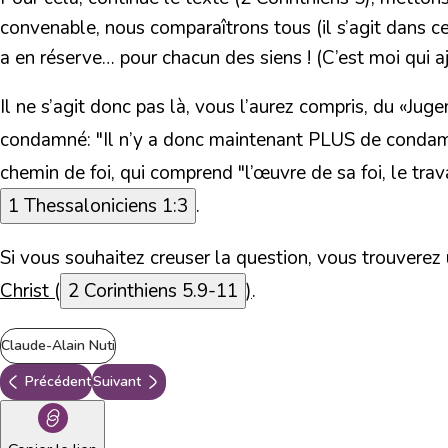
convenable, nous comparaîtrons tous (il s’agit dans ce
a en réserve… pour chacun des siens ! (C’est moi qui a
Il ne s’agit donc pas là, vous l’aurez compris, du «Ju
condamné:
"Il n’y a donc maintenant PLUS de condamn
chemin de foi, qui comprend
"l’œuvre de sa foi, le tr
1 Thessaloniciens 1:3
.
Si vous souhaitez creuser la question, vous trouverez u
Christ (
2 Corinthiens 5.9-11
)
.
Claude-Alain Nuti
Précédent
Suivant