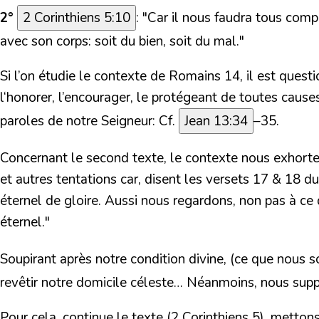
2°
2 Corinthiens 5:10
:
"Car il nous faudra tous compa
avec son corps: soit du bien, soit du mal."
Si l’on étudie le contexte de Romains 14, il est questio
l‘honorer, l’encourager, le protégeant de toutes caus
paroles de notre Seigneur: Cf.
Jean 13:34
–35.
Concernant le second texte, le contexte nous exhorte 
et autres tentations car, disent les versets 17 & 18 du
éternel de gloire. Aussi nous regardons, non pas à ce q
éternel."
Soupirant après notre condition divine, (ce que nous 
revêtir notre domicile céleste… Néanmoins, nous suppo
Pour cela, continue le texte (2 Corinthiens 5), metto