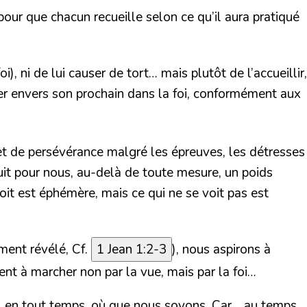
pour que chacun recueille selon ce qu’il aura pratiqué
), ni de lui causer de tort… mais plutôt de l’accueillir,
cer envers son prochain dans la foi, conformément aux
et de persévérance malgré les épreuves, les détresses
it pour nous, au-delà de toute mesure, un poids
voit est éphémère, mais ce qui ne se voit pas est
ment révélé, Cf.
1 Jean 1:2-3
), nous aspirons à
nt à marcher non par la vue, mais par la foi…
ur), en tout temps, où que nous soyons. Car… au temps