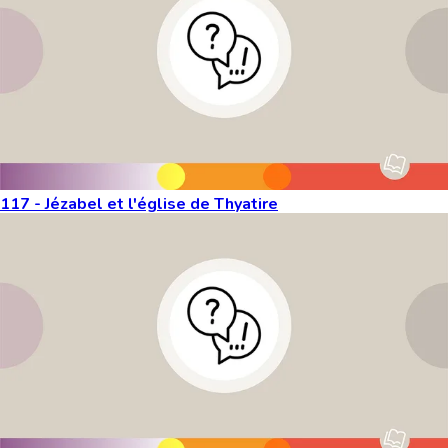
117 - Jézabel et l'église de Thyatire