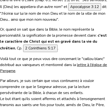
Dans le livre d'Ésaïe (chap. 65, verset 15) on lit: "Ses serviteurs,
Il (Dieu) les appellera d'un autre nom"
et
Apocalypse 3:12
dit:
"J'écrirai sur lui le nom de mon Dieu et le nom de la ville de mon
Dieu... ainsi que mon nom nouveau"
.
Or, quand on sait que dans la Bible, le nom représente la
personnalité, la signification de la promesse devient claire:
c'est
le caractère de Christ qui est en gravé dans la vie du
chrétien
, Cp.
2 Corinthiens 5:17
.
Voilà tout ce que je peux vous dire concernant le "caillou blanc"
distribué aux vainqueurs et mentionné dans la
lettre à l'église de
Pergame
.
Par ailleurs, je suis certain que vous continuerez à vouloir
comprendre ce que le Seigneur adresse, par la lecture
persévérante de la Bible, à chacun de ses enfants.
Le but étant qu'ils soient affermis et attachés à l'enseignement
transmis aux saints une fois pour toute, aimés de Dieu, le Père,