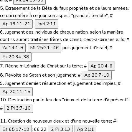
5.
Écrasement de la Bête du faux prophète et de leurs armées,
ce qui confère à ce jour son aspect "grand et terrible"; #
Ap 19:11-21
;
Joël 2:11
6.
Jugement des individus de chaque nation, selon la manière
dont ils auront traité les frères de Christ, c'est-à-dire les Juifs; #
Za 14:1-9
;
Mt 25:31 -46
puis jugement d'Israël; #
Ez 20:34-38
7.
Règne millénaire de Christ sur la terre; #
Ap 20:4-6
8.
Révolte de Satan et son jugement; #
Ap 20:7-10
9.
Jugement dernier: résurrection et jugement des impies; #
Ap 20:11-15
10.
Destruction par le feu des "cieux et de la terre d'à présent"
#
2 Pi 3:7-10
11.
Création de nouveaux cieux et d'une nouvelle terre; #
Es 65:17-19
; 66:22;
2 Pi 3:13
;
Ap 21:1