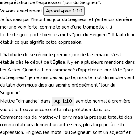
interprétation de l'expression "
jour du Seigneur
".
Voyons exactement
Apocalypse 1:10
:
Je fus saisi par l’Esprit au jour du Seigneur, et j’entendis derrière
moi une voix forte, comme le son d’une trompette (…)
Le texte grec porte bien les mots "
jour du Seigneur". Il faut donc
établir
ce que signifie cette expression.
L'habitude de se réunir le premier jour de la semaine s'est
établie dès le début de l'Église, il y en a plusieurs mentions dans
les Actes. Quand a-t-on commencé d'appeler ce jour-là le "jour
du Seigneur", je ne sais pas au juste, mais le mot
dimanche
vient
du latin
dominicus dies
qui signifie précisément "
Jour du
Seigneur
".
Mettre "dimanche"
dans
Ap 1:10
semble normal à première
vue et je trouve encore cette interprétation dans les
Commentaires de Matthew Henry
, mais la presque totalité des
commentateurs donnent
un autre sens
, plus logique, à cette
expression.
En grec, les mots "du Seigneur" sont un adjectif
et