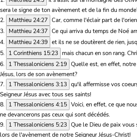
1.
Matthieu 24:3
Il s'assit sur la montagne des Olivie
sera le signe de ton avènement et de la fin du monde
2.
Matthieu 24:27
Car, comme l'éclair part de l'orie
3.
Matthieu 24:37
Ce qui arriva du temps de Noé ar
4.
Matthieu 24:39
et ils ne se doutèrent de rien, j
5.
1 Corinthiens 15:23
mais chacun en son rang. Chr
6.
1 Thessaloniciens 2:19
Quelle est, en effet, notr
Jésus, lors de son avènement?
7.
1 Thessaloniciens 3:13
q
u'il affermisse vos coeur
Seigneur Jésus avec tous ses saints!
8.
1 Thessaloniciens 4:15
Voici, en effet, ce que no
ne devancerons pas ceux qui sont décédés.
9.
1 Thessaloniciens 5:23
Que le Dieu de paix vous sa
lors de l'avènement de notre Seigneur Jésus-Christ!