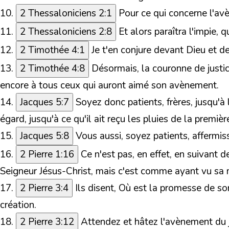
10.
2 Thessaloniciens 2:1
Pour ce qui concerne l'avè
11.
2 Thessaloniciens 2:8
Et alors paraîtra l'impie, 
12.
2 Timothée 4:1
Je t'en conjure devant Dieu et d
13.
2 Timothée 4:8
Désormais, la couronne de justic
encore à tous ceux qui auront aimé son avènement.
14.
Jacques 5:7
Soyez donc patients, frères, jusqu'à 
égard, jusqu'à ce qu'il ait reçu les pluies de la première
15.
Jacques 5:8
Vous aussi, soyez patients, affermis
16.
2 Pierre 1:16
Ce n'est pas, en effet, en suivant
Seigneur Jésus-Christ, mais c'est comme ayant vu sa 
17.
2 Pierre 3:4
Ils disent, Où est la promesse de 
création.
18.
2 Pierre 3:12
Attendez et hâtez l'avènement du 