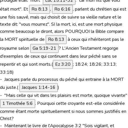
prodigue était "mort"
Luc 15:11-32
: "car mon fils que voici
était mort".
Et
Ro 8:13
,
Ro 6:16
, parlent du chrétien qui est
une fois sauvé, mais qui choisit de suivre sa vieille nature et le
texte dit: "vous mourrez". SI la mort, ici, est une mort physique
comme beaucoup le diront,
alors POURQUOI la Bible compare
la MORT spirituelle de
Ro 8:13
à ceux qui n'hériteront pas le
royaume selon
Ga 5:19-21
? L'Ancien Testament regorge
d'exemples de ceux qui continuent dans leur péché sans se
repentir et qui sont morts.(
Ez 3:20
; 18:24; 18:26; 33:13;
33:18)
- Jacques parle du processus du péché qui entraine à la MORT
du juste.(
Jacques 1:14-16
)
- "Mais celle qui vit dans les plaisirs est morte, quoique vivante"
1 Timothée 5:6
. Pourquoi cette croyante est-elle considérée
comme étant morte spirituellement si nous sommes justifiés en
Christ?
-
Maintenant le livre de l'Apocalypse 3:2
"Sois vigilant, et