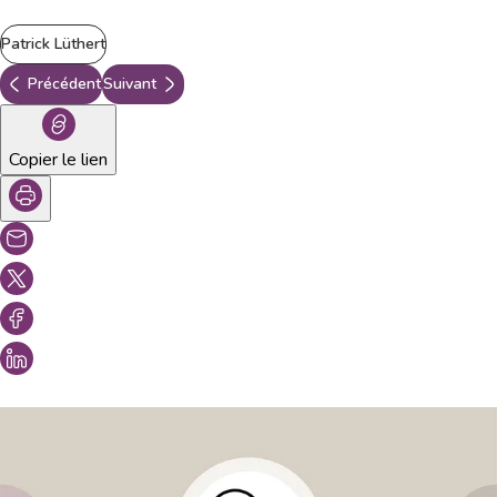
Patrick Lüthert
Précédent
Suivant
Copier le lien
Vous aimeriez peut-être aussi...