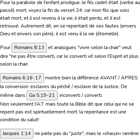
Pour la parabole de l'enfant prodigue, le fils cadet était (verbe au
passé) mort, voyez la fin du verset 24: car mon fils que voici
était mort, et il est revenu à la vie; il était perdu, et il est
retrouvé. Autrement dit, en se repentant de ses fautes (envers
Dieu et envers son père), il est venu à la vie (éternelle).
Pour
Romains 8:13
et analogues "vivre selon la chair" veut
dire "ne pas être converti, car le converti vit selon l'Esprit et plus
selon la chair.
Romains 6:16-17
montre bien la différence AVANT / APRES
la conversion: esclaves du péché / esclave de la Justice.
De
même dans
Ga 5:19-21
: inconverti / converti.
Non seulement l'A.T. mais toute la Bible dit que celui qui ne se
repent pas est spirituellement mort: la repentance est une
condition du salut!
Jacques 1:14
ne parle pas du "juste", mais le «chacun» ramène