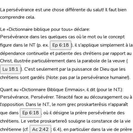
La persévérance est une chose différente du salut! Il faut bien
comprendre cela.
Le «Dictionnaire biblique pour tous» déclare:
Persévérance dans les quelques cas où le mot ou le concept
figure dans le NT (p. ex.
Ep 6:18
), il s'applique simplement à la
dépendance continuelle et patiente des chrétiens par rapport au
Christ, illustrée particulièrement dans la parabole de la veuve (
Lu 18:1
). C'est seulement par la puissance de Dieu que les
chrétiens sont gardés (Note: pas par la persévérance humaine!).
Quant au «Dictionnaire Biblique Emmaüs», il dit (pour le N.T.):
Persévérance, Persévérer. Ténacité face au découragement ou à
l'opposition. Dans le N.T.,
le nom grec proskarterêsis n'apparaît
que dans
Ep 6:18
, où il désigne la prière persévérante des
chrétiens. Le verbe proskartereô souligne la constance de la vie
chrétienne (cf.
Ac 2:42
; 6.4),
en particulier dans la vie de prière