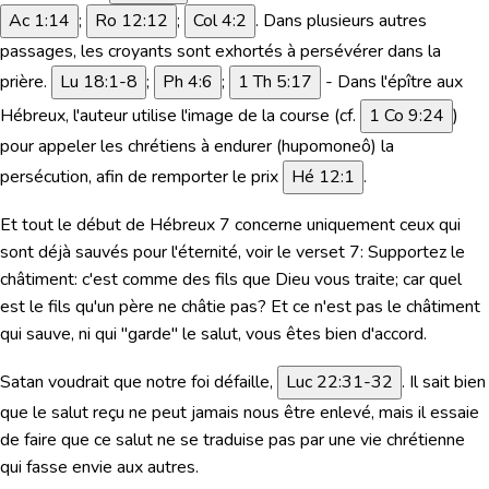
Ac 1:14
;
Ro 12:12
;
Col 4:2
. Dans plusieurs autres
passages, les croyants sont exhortés à persévérer dans la
prière.
Lu 18:1-8
;
Ph 4:6
;
1 Th 5:17
- Dans l'épître aux
Hébreux, l'auteur utilise l'image de la course (cf.
1 Co 9:24
)
pour appeler les chrétiens à endurer (hupomoneô) la
persécution,
afin de remporter le prix
Hé 12:1
.
Et tout le début de Hébreux 7 concerne uniquement ceux qui
sont déjà sauvés pour l'éternité, voir le verset 7: Supportez le
châtiment: c'est comme des fils que Dieu vous traite; car quel
est le fils qu'un père ne châtie pas? Et ce n'est pas le châtiment
qui sauve, ni qui "garde" le salut, vous êtes bien d'accord.
Satan voudrait que notre foi défaille,
Luc 22:31-32
. Il sait bien
que le salut reçu ne peut jamais nous être enlevé, mais il essaie
de faire que ce salut ne se traduise pas par une vie chrétienne
qui fasse envie aux autres.