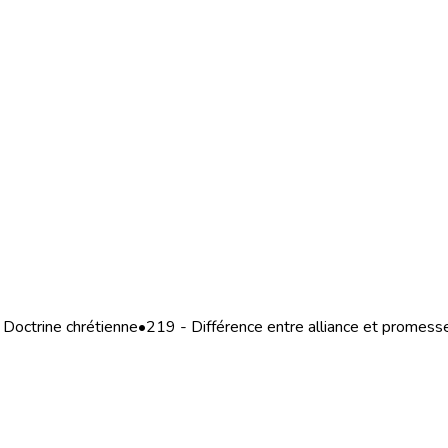
Doctrine chrétienne
•
219 - Différence entre alliance et promess