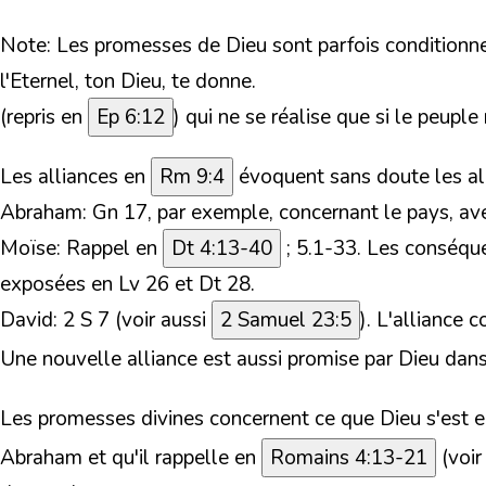
Note: Les promesses de Dieu sont parfois conditionn
l'Eternel, ton Dieu, te donne.
(
repris en
Ep 6:12
) qui ne se réalise que si le peuple
Les alliances en
Rm 9:4
évoquent sans doute les all
Abraham: Gn 17, par exemple, concernant le pays, avec
Moïse:
Rappel en
Dt 4:13-40
; 5.1-33. Les conséque
exposées en Lv 26 et Dt 28.
David: 2 S 7 (voir aussi
2 Samuel 23:5
). L'alliance
Une nouvelle alliance est aussi promise par Dieu dan
Les promesses divines concernent ce que Dieu s'est e
Abraham et qu'il rappelle en
Romains 4:13-21
(
voir