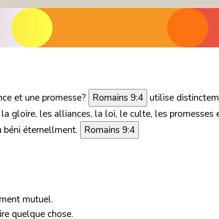
liance et une promesse?
Romains 9:4
utilise distinctem
la gloire, les alliances, la loi, le culte, les promesses 
u béni éternellment.
Romains 9:4
ment mutuel.
ire quelque chose.