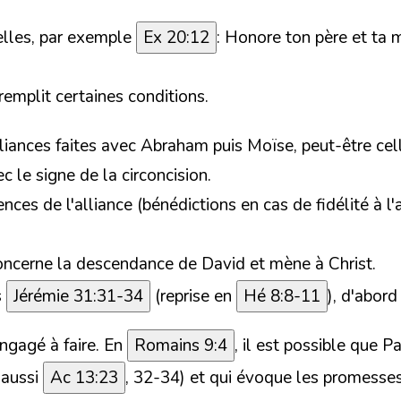
elles,
par exemple
Ex 20:12
:
Honore ton père et ta 
 remplit certaines conditions.
iances faites avec Abraham puis Moïse, peut-être cel
 le signe de la circoncision.
nces de l'alliance (bénédictions en cas de fidélité à l
 concerne la descendance de David et mène à Christ.
s
Jérémie 31:31-34
(
reprise en
Hé 8:8-11
), d'abord
ngagé à faire.
En
Romains 9:4
,
il est possible que P
 aussi
Ac 13:23
, 32-34)
et qui évoque les promesse