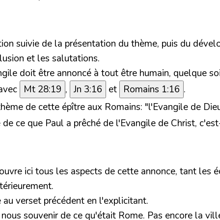
ction suivie de la présentation du thème, puis du déve
usion et les salutations.
ile doit être annoncé à tout être humain, quelque soit 
 avec
Mt 28:19
,
Jn 3:16
et
Romains 1:16
.
thème de cette épître aux Romains: "l'Evangile de Dieu
e ce que Paul a prêché de l'Evangile de Christ, c'est-
vre ici tous les aspects de cette annonce, tant les écri
térieurement.
au verset précédent en l'explicitant.
t nous souvenir de ce qu'était Rome. Pas encore la vill