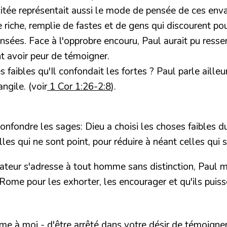
 citée représentait aussi le mode de pensée de ces env
e riche, remplie de fastes et de gens qui discourent p
nsées. Face à l'opprobre encouru, Paul aurait pu ressen
nt avoir peur de témoigner.
s faibles qu'Il confondait les fortes ? Paul parle aille
ngile. (voir
1 Cor 1:26-2
:8
).
onfondre les sages: Dieu a choisi les choses faibles d
es qui ne sont point, pour réduire à néant celles qui s
eur s'adresse à tout homme sans distinction, Paul malg
e Rome pour les exhorter, les encourager et qu'ils pui
me à moi - d'être arrêté dans votre désir de témoigner