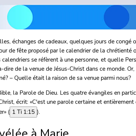
les, échanges de cadeaux, quelques jours de congé ou
jour de fête proposé par le calendrier de la chrétien
calendriers se réfèrent à une personne, et quelle Pers
t-à-dire de la venue de Jésus-Christ dans ce monde. Or
 né? – Quelle était la raison de sa venue parmi nous?
ble, la Parole de Dieu. Les quatre évangiles en partic
rist, écrit:
«C'est une parole certaine et entièrement 
er»
(
1 Ti 1:15
).
évélée à Marie