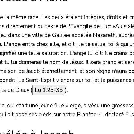
de la même race. Les deux étaient intègres, droits et c
s directement du texte de l'Evangile de Luc: «Au sixiè
Dieu dans une ville de Galilée appelée Nazareth, aupr
'ange entra chez elle, et dit : Je te salue, toi à qui u
nifier une telle salutation. L'ange lui dit: Ne crains p
 et tu lui donneras le nom de Jésus. Il sera grand et se
 maison de Jacob éternellement, et son règne n'aura poi
pondit: Le Saint-Esprit viendra sur toi, et la puissanc
ils de Dieu» (
Lu 1:26-35
).
 qui était une jeune fille vierge, a vécu une grossesse
ui ait posé ses pieds sur notre Planète: «...déclaré Fil