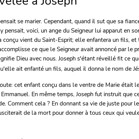
évélée à Joseph
 pensait se marier. Cependant, quand il sut que sa fiancé
 pensait, voici, un ange du Seigneur lui apparut en song
 conçu vient du Saint-Esprit; elle enfantera un fils, et
accomplisse ce que le Seigneur avait annoncé par le pro
nifie Dieu avec nous. Joseph s'étant réveillé fit ce que
u'elle ait enfanté un fils, auquel il donna le nom de J
oute: cet enfant conçu dans le ventre de Marie était le 
Emmanuel. En même temps, Joseph fut instruit que cet
. Comment cela ? En donnant sa vie de juste pour les 
susciterait de la mort pour donner à tous ceux qui veul