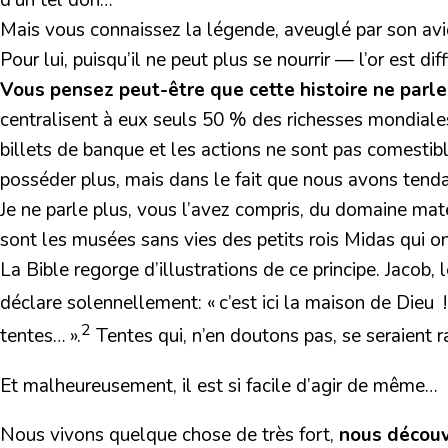
d’un tel don…
Mais vous connaissez la légende, aveuglé par son avid
Pour lui, puisqu’il ne peut plus se nourrir — l’or est di
Vous pensez peut-être que cette histoire ne parl
centralisent à eux seuls 50 % des richesses mondiales
billets de banque et les actions ne sont pas comestib
posséder plus, mais dans le fait que nous avons tenda
Je ne parle plus, vous l’avez compris, du domaine matér
sont les musées sans vies des petits rois Midas qui 
La Bible regorge d’illustrations de ce principe. Jacob, 
déclare solennellement: « c’est ici la maison de Dieu ! 
2
tentes… ».
Tentes qui, n’en doutons pas, se seraient r
Et malheureusement, il est si facile d’agir de même…
Nous vivons quelque chose de très fort,
nous découv