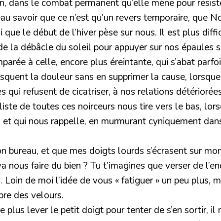
 dans le combat permanent qu’elle mène pour résister 
u savoir que ce n’est qu’un revers temporaire, que No
que le début de l’hiver pèse sur nous. Il est plus diffi
te de la débâcle du soleil pour appuyer sur nos épaules
omparée à celle, encore plus éreintante, qui s’abat parf
squent la douleur sans en supprimer la cause, lorsque 
 qui refusent de cicatriser, à nos relations détériorées
liste de toutes ces noirceurs nous tire vers le bas, l
, et qui nous rappelle, en murmurant cyniquement dans 
mon bureau, et que mes doigts lourds s’écrasent sur mon
 nous faire du bien ? Tu t’imagines que verser de l’enc
in de moi l’idée de vous « fatiguer » un peu plus, ma
bre des velours.
us lever le petit doigt pour tenter de s’en sortir, il n