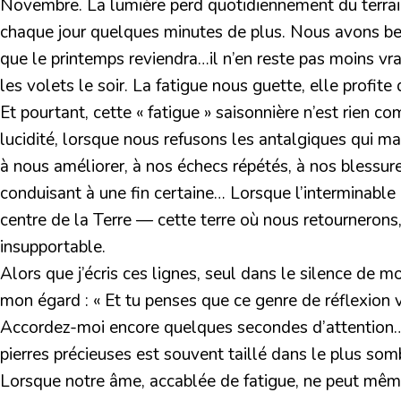
Novembre. La lumière perd quotidiennement du terrain,
chaque jour quelques minutes de plus. Nous avons bea
que le printemps reviendra…il n’en reste pas moins vrai 
les volets le soir. La fatigue nous guette, elle profi
Et pourtant, cette « fatigue » saisonnière n’est rien c
lucidité, lorsque nous refusons les antalgiques qui ma
à nous améliorer, à nos échecs répétés, à nos blessures
conduisant à une fin certaine… Lorsque l’interminable 
centre de la Terre — cette terre où nous retournerons
insupportable.
Alors que j’écris ces lignes, seul dans le silence de 
mon égard : « Et tu penses que ce genre de réflexion va
Accordez-moi encore quelques secondes d’attention… Lo
pierres précieuses est souvent taillé dans le plus som
Lorsque notre âme, accablée de fatigue, ne peut même pl