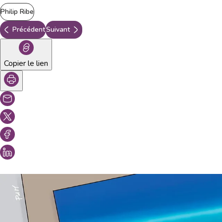
Philip Ribe
Précédent
Suivant
Copier le lien
Vous aimeriez peut-être aussi...