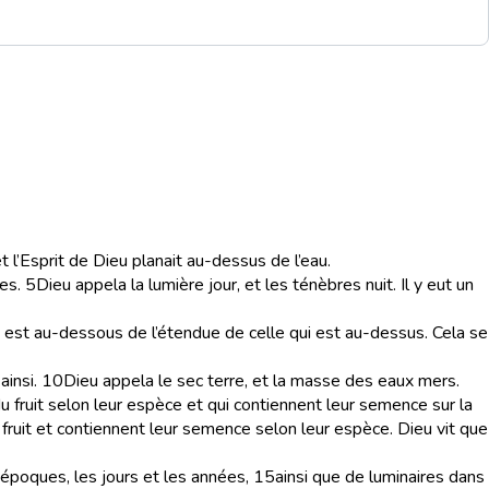
et l’Esprit de Dieu planait au-dessus de l’eau.
es.
5
Dieu appela la lumière jour, et les ténèbres nuit. Il y eut un
qui est au-dessous de l’étendue de celle qui est au-dessus. Cela se
insi.
10
Dieu appela le sec terre, et la masse des eaux mers.
 du fruit selon leur espèce et qui contiennent leur semence sur la
 fruit et contiennent leur semence selon leur espèce. Dieu vit que
s époques, les jours et les années,
15
ainsi que de luminaires dans