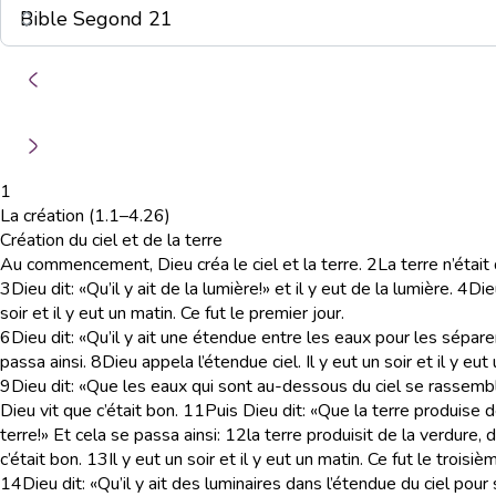
1
La création (1.1–4.26)
Création du ciel et de la terre
Au commencement, Dieu créa le ciel et la terre.
2
La terre n’était
3
Dieu dit: «Qu’il y ait de la lumière!» et il y eut de la lumière.
4
Die
soir et il y eut un matin. Ce fut le premier jour.
6
Dieu dit: «Qu’il y ait une étendue entre les eaux pour les sépare
passa ainsi.
8
Dieu appela l’étendue ciel. Il y eut un soir et il y eu
9
Dieu dit: «Que les eaux qui sont au-dessous du ciel se rassemble
Dieu vit que c’était bon.
11
Puis Dieu dit: «Que la terre produise d
terre!» Et cela se passa ainsi:
12
la terre produisit de la verdure,
c’était bon.
13
Il y eut un soir et il y eut un matin. Ce fut le troisiè
14
Dieu dit: «Qu’il y ait des luminaires dans l’étendue du ciel pour