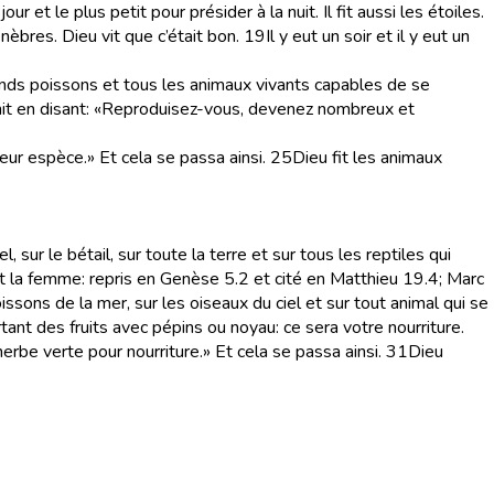
r et le plus petit pour présider à la nuit. Il fit aussi les étoiles.
nèbres. Dieu vit que c’était bon.
19
Il y eut un soir et il y eut un
ands poissons et tous les animaux vivants capables de se
énit en disant: «Reproduisez-vous, devenez nombreux et
eur espèce.» Et cela se passa ainsi.
25
Dieu fit les animaux
sur le bétail, sur toute la terre et sur tous les reptiles qui
et la femme
: repris en Genèse 5.2 et cité en Matthieu 19.4; Marc
sons de la mer, sur les oiseaux du ciel et sur tout animal qui se
rtant des fruits avec pépins ou noyau: ce sera votre nourriture.
herbe verte pour nourriture.» Et cela se passa ainsi.
31
Dieu