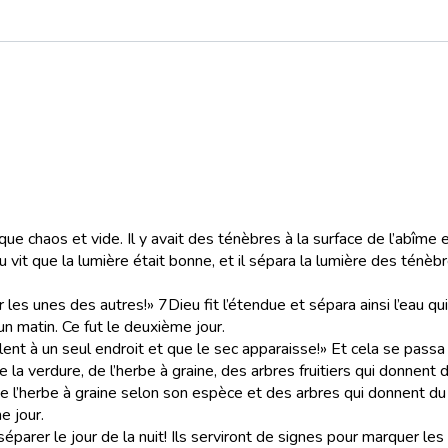
 que chaos et vide. Il y avait des ténèbres à la surface de l’abîme 
u vit que la lumière était bonne, et il sépara la lumière des ténèbr
r les unes des autres!»
7
Dieu fit l’étendue et sépara ainsi l’eau 
t un matin. Ce fut le deuxième jour.
nt à un seul endroit et que le sec apparaisse!» Et cela se passa a
e la verdure, de l’herbe à graine, des arbres fruitiers qui donnent
 de l’herbe à graine selon son espèce et des arbres qui donnent du
me jour.
 séparer le jour de la nuit! Ils serviront de signes pour marquer le