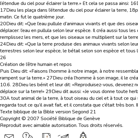
l’étendue du ciel pour éclairer la terre.» Et cela se passa ainsi:
16
17
Dieu les plaça dans l’étendue du ciel pour éclairer la terre,
18
p
matin. Ce fut le quatrième jour.
20
Dieu dit: «Que l’eau pullule d’animaux vivants et que des oisea
déplacer: l’eau en pullula selon leur espèce. Il créa aussi tous les
remplissez les mers, et que les oiseaux se multiplient sur la terre
24
Dieu dit: «Que la terre produise des animaux vivants selon leur
terrestres selon leur espèce, le bétail selon son espèce et tous le
26
Création de l’être humain et repos
Puis Dieu dit: «Faisons l’homme à notre image, à notre ressemblance
rampent sur la terre.»
27
Dieu créa l’homme à son image, il le créa
10.6.
28
Dieu les bénit et leur dit: «Reproduisez-vous, devenez n
déplace sur la terre!»
29
Dieu dit aussi: «Je vous donne toute herbe
30
A tout animal de la terre, à tout oiseau du ciel et à tout ce qui
regarda tout ce qu’il avait fait, et il constata que c’était très bon. I
Texte biblique de la Bible version Segond 21
Copyright © 2007 Société Biblique de Genève
Reproduit avec aimable autorisation. Tous droits réservés.