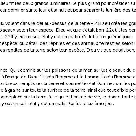
Dieu fit les deux grands luminaires, le plus grand pour présider au jou
our dominer sur le jour et la nuit et pour séparer la lumière des té
ux volent dans le ciel au-dessus de la terre!»
21
Dieu créa les gr
 oiseaux selon leur espèce. Dieu vit que c’était bon,
22
et il les b
!»
23
Il y eut un soir et il y eut un matin. Ce fut le cinquième jour.
 espèce: du bétail, des reptiles et des animaux terrestres selon l
s reptiles de la terre selon leur espèce. Dieu vit que c’était bon.
! Qu’il domine sur les poissons de la mer, sur les oiseaux du ciel, 
 à l’image de Dieu. *Il créa l’homme et la femme.
Il créa l’homme 
ombreux, remplissez la terre et soumettez-la! Dominez sur les pois
 à graine sur toute la surface de la terre, ainsi que tout arbre po
 se déplace sur la terre, à ce qui est animé de vie, je donne toute 
l y eut un soir et il y eut un matin. Ce fut le sixième jour.