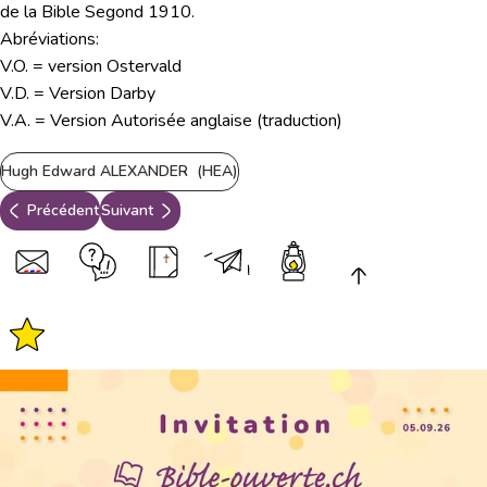
de la Bible Segond 1910.
Abréviations:
V.O. = version Ostervald
V.D. = Version Darby
V.A. = Version Autorisée anglaise (traduction)
Hugh Edward ALEXANDER (HEA)
Précédent
Suivant