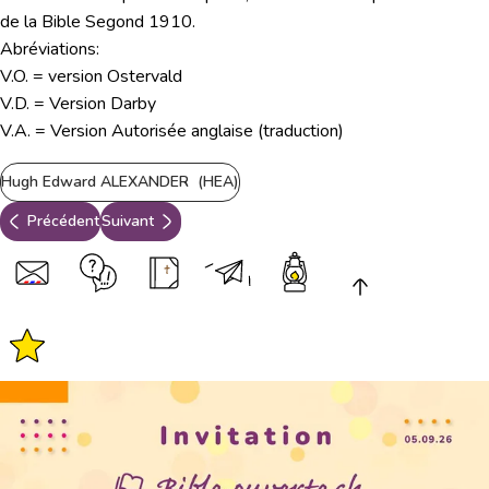
de la Bible Segond 1910.
Abréviations:
V.O. = version Ostervald
V.D. = Version Darby
V.A. = Version Autorisée anglaise (traduction)
Hugh Edward ALEXANDER (HEA)
Précédent
Suivant