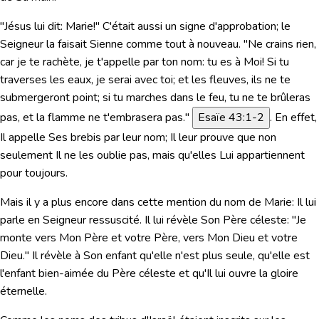
"Jésus lui dit: Marie!"
C'était aussi un signe d'approbation; le
Seigneur la faisait Sienne comme tout à nouveau.
"Ne crains rien,
car je te rachète, je t'appelle par ton nom: tu es à Moi! Si tu
traverses les eaux, je serai avec toi; et les fleuves, ils ne te
submergeront point; si tu marches dans le feu, tu ne te brûleras
pas, et la flamme ne t'embrasera pas."
Esaïe 43:1-2
. En effet,
Il appelle Ses brebis par leur nom; Il leur prouve que non
seulement Il ne les oublie pas, mais qu'elles Lui appartiennent
pour toujours.
Mais il y a plus encore dans cette mention du nom de Marie: Il lui
parle en Seigneur ressuscité. Il lui révèle Son Père céleste:
"Je
monte vers Mon Père et votre Père, vers Mon Dieu et votre
Dieu."
Il révèle à Son enfant qu'elle n'est plus seule, qu'elle est
l'enfant bien-aimée du Père céleste et qu'Il lui ouvre la gloire
éternelle.