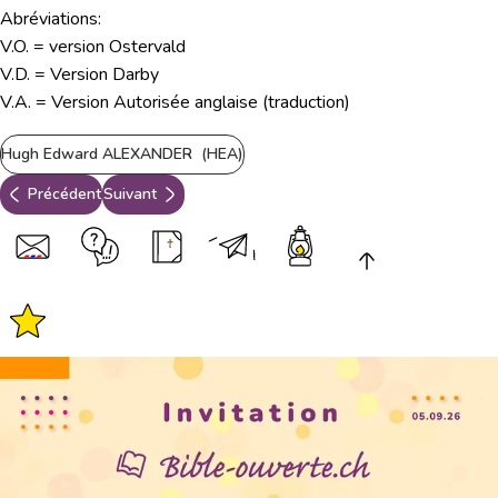
Abréviations:
V.O. = version Ostervald
V.D. = Version Darby
V.A. = Version Autorisée anglaise (traduction)
Hugh Edward ALEXANDER (HEA)
Précédent
Suivant