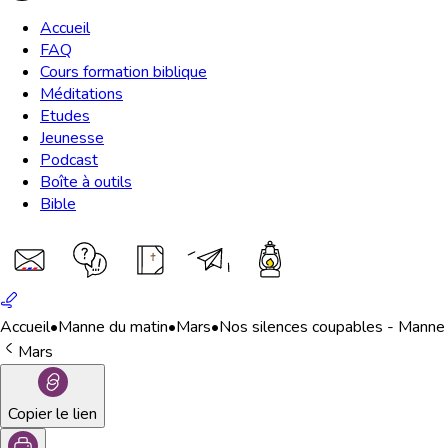
Accueil
FAQ
Cours formation biblique
Méditations
Etudes
Jeunesse
Podcast
Boîte à outils
Bible
Accueil
•
Manne du matin
•
Mars
•
Nos silences coupables - Manne
Mars
Copier le lien