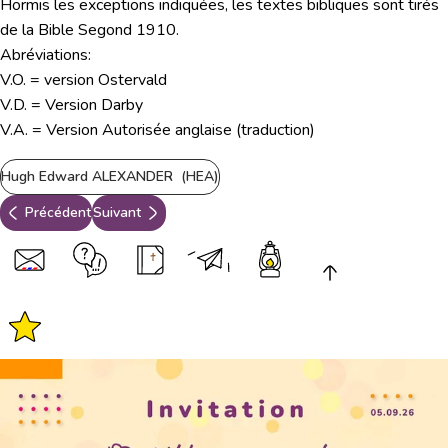
Hormis les exceptions indiquées, les textes bibliques sont tirés
de la Bible Segond 1910.
Abréviations:
V.O. = version Ostervald
V.D. = Version Darby
V.A. = Version Autorisée anglaise (traduction)
Hugh Edward ALEXANDER (HEA)
Précédent
Suivant