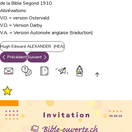
de la Bible Segond 1910.
Abréviations:
V.O. = version Ostervald
V.D. = Version Darby
V.A. = Version Autorisée anglaise (traduction)
Hugh Edward ALEXANDER (HEA)
Précédent
Suivant