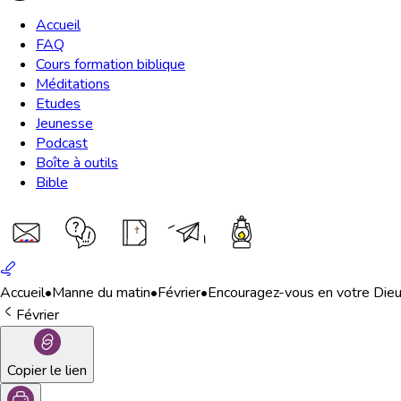
Accueil
FAQ
Cours formation biblique
Méditations
Etudes
Jeunesse
Podcast
Boîte à outils
Bible
Accueil
•
Manne du matin
•
Février
•
Encouragez-vous en votre Dieu 
Février
Copier le lien