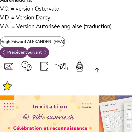
Abréviations:
V.O. = version Ostervald
V.D. = Version Darby
V.A. = Version Autorisée anglaise (traduction)
Hugh Edward ALEXANDER (HEA)
Précédent
Suivant