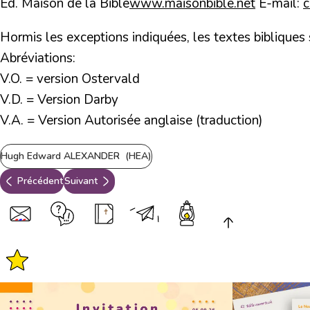
Ed. Maison de la Bible
www.maisonbible.net
E-mail:
Hormis les exceptions indiquées, les textes bibliques
Abréviations:
V.O. = version Ostervald
V.D. = Version Darby
V.A. = Version Autorisée anglaise (traduction)
Hugh Edward ALEXANDER (HEA)
Précédent
Suivant