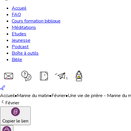
Accueil
FAQ
Cours formation biblique
Méditations
Etudes
Jeunesse
Podcast
Boîte à outils
Bible
Accueil
•
Manne du matin
•
Février
•
Une vie de prière - Manne du m
Février
Copier le lien