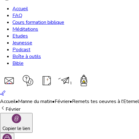
Accueil
FAQ
Cours formation biblique
Méditations
Etudes
Jeunesse
Podcast
Boîte à outils
Bible
Accueil
•
Manne du matin
•
Février
•
Remets tes oeuvres à l'Eternel
Février
Copier le lien