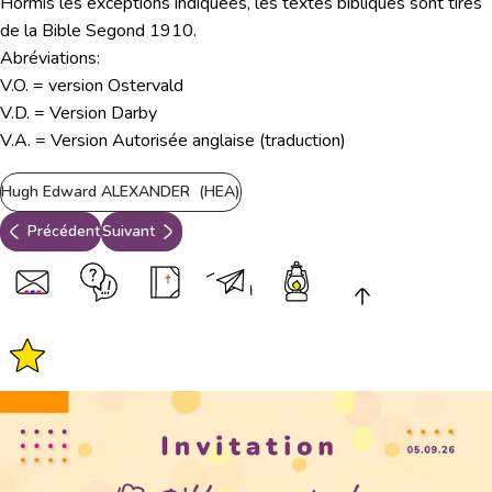
Hormis les exceptions indiquées, les textes bibliques sont tirés
de la Bible Segond 1910.
Abréviations:
V.O. = version Ostervald
V.D. = Version Darby
V.A. = Version Autorisée anglaise (traduction)
Hugh Edward ALEXANDER (HEA)
Précédent
Suivant