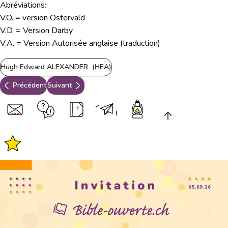
Abréviations:
V.O. = version Ostervald
V.D. = Version Darby
V.A. = Version Autorisée anglaise (traduction)
Hugh Edward ALEXANDER (HEA)
Précédent
Suivant