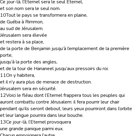
Ce jour-là, l’Eternel sera le seul Eternel,
et son nom sera le seul nom.
10
Tout le pays se transformera en plaine,
de Guéba à Rimmon,
au sud de Jérusalem.
Jérusalem sera élevée
et restera à sa place,
de la porte de Benjamin jusqu’à l’emplacement de la première
porte,
jusqu’à la porte des angles,
et de la tour de Hananeel jusqu’aux pressoirs du roi.
11
On y habitera,
et il n’y aura plus de menace de destruction.
Jérusalem sera en sécurité.
12
Voici le fléau dont l’Eternel frappera tous les peuples qui
auront combattu contre Jérusalem: il fera pourrir leur chair
pendant qu’ils seront debout, leurs yeux pourriront dans l’orbite
et leur langue pourrira dans leur bouche.
13
Ce jour-là, l’Eternel provoquera
une grande panique parmi eux.
Chacun empoignera l’autre,