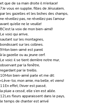
et que de sa main droite il m’enlace!
7
Je vous en supplie, filles de Jérusalem,
par les gazelles et les biches des champs,
ne réveillez pas, ne réveillez pas l’amour
avant qu’elle ne le veuille!
8
C’est la voix de mon bien-aimé!
Le voici qui arrive,
sautant sur les montagnes,
bondissant sur les collines.
9
Mon bien-aimé est pareil
à la gazelle ou au jeune cerf.
Le voici: il se tient derrière notre mur,
observant par la fenêtre,
regardant par le treillis.
10
Mon bien-aimé parle et me dit:
«Lève-toi, mon amie, ma belle, et viens!
11
En effet, l’hiver est passé,
la pluie a cessé, elle s’en est allée.
12
Les fleurs apparaissent dans le pays,
le temps de chanter est arrivé