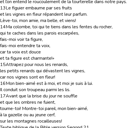
et l’on entend le roucoulement de la tourterelle dans notre pays.
13
Le figuier embaume par ses fruits
et les vignes en fleur répandent leur parfum.
Lève-toi, mon amie, ma belle, et viens!
14
Ma colombe, toi qui te tiens dans les fentes du rocher,
qui te caches dans les parois escarpées,
fais-moi voir ta figure,
fais-moi entendre ta voix,
car ta voix est douce
et ta figure est charmante!»
15
Attrapez pour nous les renards,
les petits renards qui dévastent les vignes,
car nos vignes sont en fleur!
16
Mon bien-aimé est à moi, et moi je suis à lui.
Il conduit son troupeau parmi les lis.
17
Avant que la brise du jour ne souffle
et que les ombres ne fuient,
tourne-toi! Montre-toi pareil, mon bien-aimé,
à la gazelle ou au jeune cerf,
sur les montagnes rocailleuses!
Texte biblique de la Bible version Segond 21