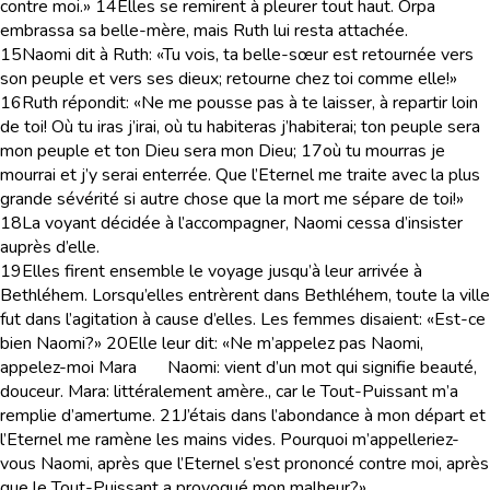
contre moi.»
14
Elles se remirent à pleurer tout haut. Orpa
embrassa sa belle-mère, mais Ruth lui resta attachée.
15
Naomi dit à Ruth: «Tu vois, ta belle-sœur est retournée vers
son peuple et vers ses dieux; retourne chez toi comme elle!»
16
Ruth répondit: «Ne me pousse pas à te laisser, à repartir loin
de toi! Où tu iras j’irai, où tu habiteras j’habiterai; ton peuple sera
mon peuple et ton Dieu sera mon Dieu;
17
où tu mourras je
mourrai et j’y serai enterrée. Que l’Eternel me traite avec la plus
grande sévérité si autre chose que la mort me sépare de toi!»
18
La voyant décidée à l’accompagner, Naomi cessa d’insister
auprès d’elle.
19
Elles firent ensemble le voyage jusqu’à leur arrivée à
Bethléhem. Lorsqu’elles entrèrent dans Bethléhem, toute la ville
fut dans l’agitation à cause d’elles. Les femmes disaient: «Est-ce
bien Naomi?»
20
Elle leur dit: «Ne m’appelez pas Naomi,
appelez-moi Mara
Naomi
: vient d’un mot qui signifie beauté,
douceur.
Mara
: littéralement amère.
, car le Tout-Puissant m’a
remplie d’amertume.
21
J’étais dans l’abondance à mon départ et
l’Eternel me ramène les mains vides. Pourquoi m’appelleriez-
vous Naomi, après que l’Eternel s’est prononcé contre moi, après
que le Tout-Puissant a provoqué mon malheur?»