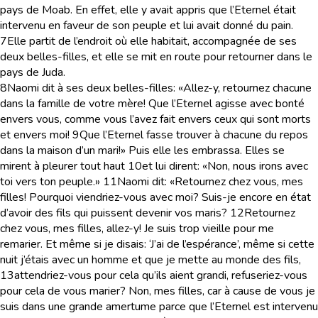
pays de Moab. En effet, elle y avait appris que l’Eternel était
intervenu en faveur de son peuple et lui avait donné du pain.
7
Elle partit de l’endroit où elle habitait, accompagnée de ses
deux belles-filles, et elle se mit en route pour retourner dans le
pays de Juda.
8
Naomi dit à ses deux belles-filles: «Allez-y, retournez chacune
dans la famille de votre mère! Que l’Eternel agisse avec bonté
envers vous, comme vous l’avez fait envers ceux qui sont morts
et envers moi!
9
Que l’Eternel fasse trouver à chacune du repos
dans la maison d’un mari!» Puis elle les embrassa. Elles se
mirent à pleurer tout haut
10
et lui dirent: «Non, nous irons avec
toi vers ton peuple.»
11
Naomi dit: «Retournez chez vous, mes
filles! Pourquoi viendriez-vous avec moi? Suis-je encore en état
d’avoir des fils qui puissent devenir vos maris?
12
Retournez
chez vous, mes filles, allez-y! Je suis trop vieille pour me
remarier. Et même si je disais: ‘J’ai de l’espérance’, même si cette
nuit j’étais avec un homme et que je mette au monde des fils,
13
attendriez-vous pour cela qu’ils aient grandi, refuseriez-vous
pour cela de vous marier? Non, mes filles, car à cause de vous je
suis dans une grande amertume parce que l’Eternel est intervenu