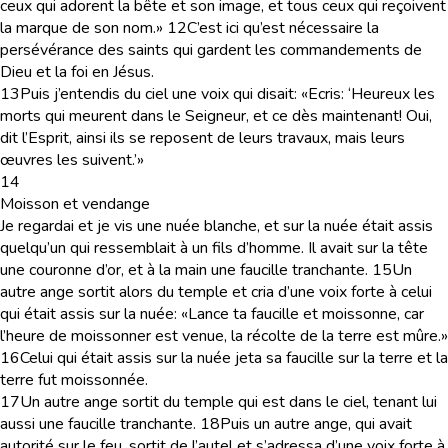
ceux qui adorent la bête et son image, et tous ceux qui reçoivent
la marque de son nom.»
12
C’est ici qu’est nécessaire la
persévérance des saints qui gardent les commandements de
Dieu et la foi en Jésus.
13
Puis j’entendis du ciel une voix qui disait: «Ecris: ‘Heureux les
morts qui meurent dans le Seigneur, et ce dès maintenant! Oui,
dit l’Esprit, ainsi ils se reposent de leurs travaux, mais leurs
œuvres les suivent.’»
14
Moisson et vendange
Je regardai et je vis une nuée blanche, et sur la nuée était assis
quelqu’un qui ressemblait à un fils d’homme. Il avait sur la tête
une couronne d’or, et à la main une faucille tranchante.
15
Un
autre ange sortit alors du temple et cria d’une voix forte à celui
qui était assis sur la nuée: «Lance ta faucille et moissonne, car
l’heure de moissonner est venue, la récolte de la terre est mûre.»
16
Celui qui était assis sur la nuée jeta sa faucille sur la terre et la
terre fut moissonnée.
17
Un autre ange sortit du temple qui est dans le ciel, tenant lui
aussi une faucille tranchante.
18
Puis un autre ange, qui avait
autorité sur le feu, sortit de l’autel et s’adressa d’une voix forte à