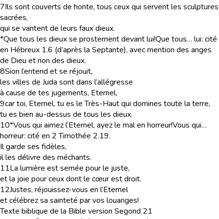
7
Ils sont couverts de honte, tous ceux qui servent les sculptures
sacrées,
qui se vantent de leurs faux dieux.
*Que tous les dieux se prosternent devant lui!
Que tous… lui
: cité
en Hébreux 1.6 (d’après la Septante), avec mention des anges
de Dieu et non des dieux.
8
Sion l’entend et se réjouit,
les villes de Juda sont dans l’allégresse
à cause de tes jugements, Eternel,
9
car toi, Eternel, tu es le Très-Haut qui domines toute la terre,
tu es bien au-dessus de tous les dieux.
10
*Vous qui aimez l’Eternel, ayez le mal en horreur!
Vous qui…
horreur
: cité en 2 Timothée 2.19.
Il garde ses fidèles,
il les délivre des méchants.
11
La lumière est semée pour le juste,
et la joie pour ceux dont le cœur est droit.
12
Justes, réjouissez-vous en l’Eternel
et célébrez sa sainteté par vos louanges!
Texte biblique de la Bible version Segond 21