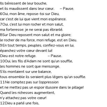
Ils bénissent de leur bouche,
et ils maudissent dans leur cœur.
–
Pause.
6
Oui, mon âme, repose-toi sur Dieu,
car c’est de lui que vient mon espérance.
7
Oui, c’est lui mon rocher et mon salut,
ma forteresse: je ne serai pas ébranlé.
8
Sur Dieu reposent mon salut et ma gloire;
le rocher de ma force, mon refuge, est en Dieu.
9
En tout temps, peuples, confiez-vous en lui,
épanchez votre cœur devant lui!
Dieu est notre refuge.
–
Pause.
10
Oui, les fils d’Adam ne sont qu’un souffle,
les hommes ne sont que mensonge.
S’ils montaient sur une balance,
tous ensemble ils seraient plus légers qu’un souffle.
11
Ne comptez pas sur l’oppression
et ne mettez pas un espoir illusoire dans le pillage!
Quand les richesses augmentent,
n’y attachez pas votre cœur!
12
Dieu a parlé une fois,