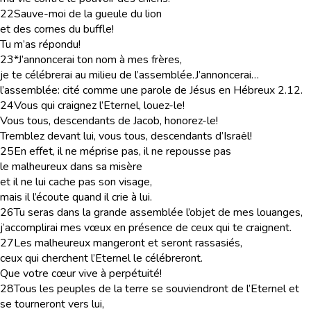
22
Sauve-moi de la gueule du lion
et des cornes du buffle!
Tu m’as répondu!
23
*J’annoncerai ton nom à mes frères,
je te célébrerai au milieu de l’assemblée.
J’annoncerai…
l’assemblée
: cité comme une parole de Jésus en Hébreux 2.12.
24
Vous qui craignez l’Eternel, louez-le!
Vous tous, descendants de Jacob, honorez-le!
Tremblez devant lui, vous tous, descendants d’Israël!
25
En effet, il ne méprise pas, il ne repousse pas
le malheureux dans sa misère
et il ne lui cache pas son visage,
mais il l’écoute quand il crie à lui.
26
Tu seras dans la grande assemblée l’objet de mes louanges,
j’accomplirai mes vœux en présence de ceux qui te craignent.
27
Les malheureux mangeront et seront rassasiés,
ceux qui cherchent l’Eternel le célébreront.
Que votre cœur vive à perpétuité!
28
Tous les peuples de la terre se souviendront de l’Eternel et
se tourneront vers lui,