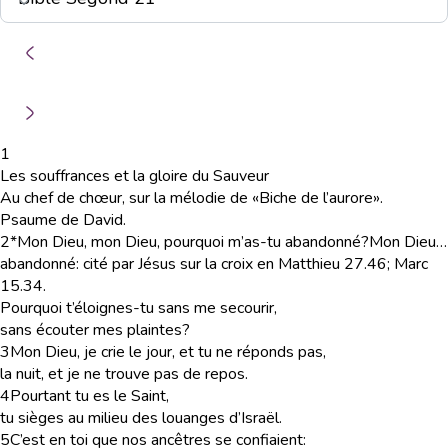
1
Les souffrances et la gloire du Sauveur
Au chef de chœur, sur la mélodie de «Biche de l’aurore».
Psaume de David.
2
*Mon Dieu, mon Dieu, pourquoi m’as-tu abandonné?
Mon Dieu…
abandonné
: cité par Jésus sur la croix en Matthieu 27.46; Marc
15.34.
Pourquoi t’éloignes-tu sans me secourir,
sans écouter mes plaintes?
3
Mon Dieu, je crie le jour, et tu ne réponds pas,
la nuit, et je ne trouve pas de repos.
4
Pourtant tu es le Saint,
tu sièges au milieu des louanges d’Israël.
5
C’est en toi que nos ancêtres se confiaient: