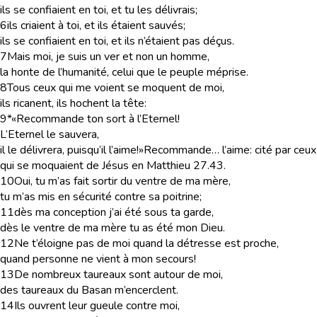
ils se confiaient en toi, et tu les délivrais;
6
ils criaient à toi, et ils étaient sauvés;
ils se confiaient en toi, et ils n’étaient pas déçus.
7
Mais moi, je suis un ver et non un homme,
la honte de l’humanité, celui que le peuple méprise.
8
Tous ceux qui me voient se moquent de moi,
ils ricanent, ils hochent la tête:
9
*«Recommande ton sort à l’Eternel!
L’Eternel le sauvera,
il le délivrera, puisqu’il l’aime!»
Recommande… l’aime
: cité par ceux
qui se moquaient de Jésus en Matthieu 27.43.
10
Oui, tu m’as fait sortir du ventre de ma mère,
tu m’as mis en sécurité contre sa poitrine;
11
dès ma conception j’ai été sous ta garde,
dès le ventre de ma mère tu as été mon Dieu.
12
Ne t’éloigne pas de moi quand la détresse est proche,
quand personne ne vient à mon secours!
13
De nombreux taureaux sont autour de moi,
des taureaux du Basan m’encerclent.
14
Ils ouvrent leur gueule contre moi,