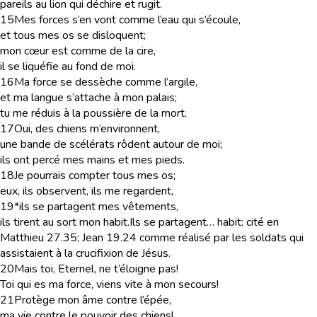
pareils au lion qui déchire et rugit.
15
Mes forces s’en vont comme l’eau qui s’écoule,
et tous mes os se disloquent;
mon cœur est comme de la cire,
il se liquéfie au fond de moi.
16
Ma force se dessèche comme l’argile,
et ma langue s’attache à mon palais;
tu me réduis à la poussière de la mort.
17
Oui, des chiens m’environnent,
une bande de scélérats rôdent autour de moi;
ils ont percé mes mains et mes pieds.
18
Je pourrais compter tous mes os;
eux, ils observent, ils me regardent,
19
*ils se partagent mes vêtements,
ils tirent au sort mon habit.
Ils se partagent… habit
: cité en
Matthieu 27.35; Jean 19.24 comme réalisé par les soldats qui
assistaient à la crucifixion de Jésus.
20
Mais toi, Eternel, ne t’éloigne pas!
Toi qui es ma force, viens vite à mon secours!
21
Protège mon âme contre l’épée,
ma vie contre le pouvoir des chiens!