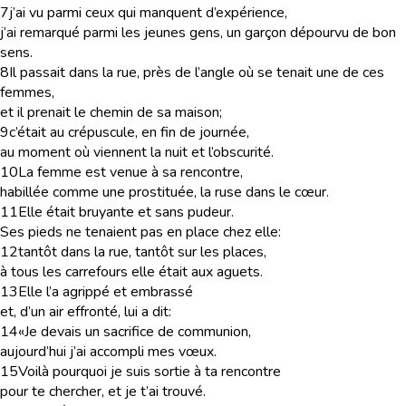
7
j’ai vu parmi ceux qui manquent d’expérience,
j’ai remarqué parmi les jeunes gens, un garçon dépourvu de bon
sens.
8
Il passait dans la rue, près de l’angle où se tenait une de ces
femmes,
et il prenait le chemin de sa maison;
9
c’était au crépuscule, en fin de journée,
au moment où viennent la nuit et l’obscurité.
10
La femme est venue à sa rencontre,
habillée comme une prostituée, la ruse dans le cœur.
11
Elle était bruyante et sans pudeur.
Ses pieds ne tenaient pas en place chez elle:
12
tantôt dans la rue, tantôt sur les places,
à tous les carrefours elle était aux aguets.
13
Elle l’a agrippé et embrassé
et, d’un air effronté, lui a dit:
14
«Je devais un sacrifice de communion,
aujourd’hui j’ai accompli mes vœux.
15
Voilà pourquoi je suis sortie à ta rencontre
pour te chercher, et je t’ai trouvé.