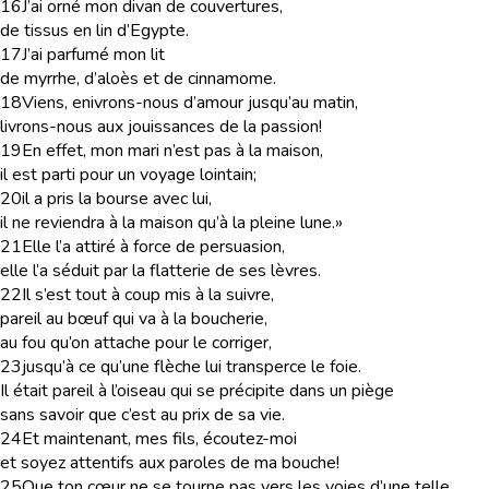
16
J’ai orné mon divan de couvertures,
de tissus en lin d’Egypte.
17
J’ai parfumé mon lit
de myrrhe, d’aloès et de cinnamome.
18
Viens, enivrons-nous d’amour jusqu’au matin,
livrons-nous aux jouissances de la passion!
19
En effet, mon mari n’est pas à la maison,
il est parti pour un voyage lointain;
20
il a pris la bourse avec lui,
il ne reviendra à la maison qu’à la pleine lune.»
21
Elle l’a attiré à force de persuasion,
elle l’a séduit par la flatterie de ses lèvres.
22
Il s’est tout à coup mis à la suivre,
pareil au bœuf qui va à la boucherie,
au fou qu’on attache pour le corriger,
23
jusqu’à ce qu’une flèche lui transperce le foie.
Il était pareil à l’oiseau qui se précipite dans un piège
sans savoir que c’est au prix de sa vie.
24
Et maintenant, mes fils, écoutez-moi
et soyez attentifs aux paroles de ma bouche!
25
Que ton cœur ne se tourne pas vers les voies d’une telle