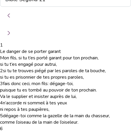
1
Le danger de se porter garant
Mon fils, si tu t’es porté garant pour ton prochain,
si tu t’es engagé pour autrui,
2
si tu te trouves piégé par les paroles de ta bouche,
si tu es prisonnier de tes propres paroles,
3
fais donc ceci, mon fils: dégage-toi,
puisque tu es tombé au pouvoir de ton prochain.
Va le supplier et insister auprès de lui,
4
n’accorde ni sommeil à tes yeux
ni repos à tes paupières,
5
dégage-toi comme la gazelle de la main du chasseur,
comme l’oiseau de la main de l’oiseleur.
6