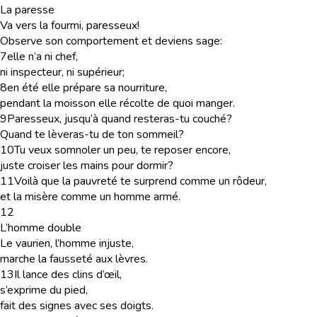
La paresse
Va vers la fourmi, paresseux!
Observe son comportement et deviens sage:
7
elle n’a ni chef,
ni inspecteur, ni supérieur;
8
en été elle prépare sa nourriture,
pendant la moisson elle récolte de quoi manger.
9
Paresseux, jusqu’à quand resteras-tu couché?
Quand te lèveras-tu de ton sommeil?
10
Tu veux somnoler un peu, te reposer encore,
juste croiser les mains pour dormir?
11
Voilà que la pauvreté te surprend comme un rôdeur,
et la misère comme un homme armé.
12
L’homme double
Le vaurien, l’homme injuste,
marche la fausseté aux lèvres.
13
Il lance des clins d’œil,
s’exprime du pied,
fait des signes avec ses doigts.