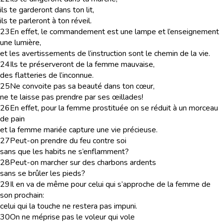
ils te garderont dans ton lit,
ils te parleront à ton réveil.
23
En effet, le commandement est une lampe et l’enseignement
une lumière,
et les avertissements de l’instruction sont le chemin de la vie.
24
Ils te préserveront de la femme mauvaise,
des flatteries de l’inconnue.
25
Ne convoite pas sa beauté dans ton cœur,
ne te laisse pas prendre par ses œillades!
26
En effet, pour la femme prostituée on se réduit à un morceau
de pain
et la femme mariée capture une vie précieuse.
27
Peut-on prendre du feu contre soi
sans que les habits ne s’enflamment?
28
Peut-on marcher sur des charbons ardents
sans se brûler les pieds?
29
Il en va de même pour celui qui s’approche de la femme de
son prochain:
celui qui la touche ne restera pas impuni.
30
On ne méprise pas le voleur qui vole