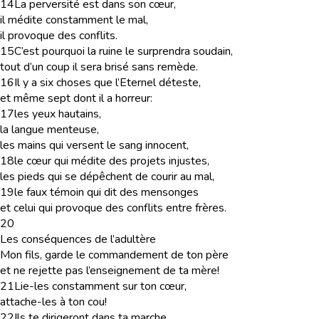
14
La perversité est dans son cœur,
il médite constamment le mal,
il provoque des conflits.
15
C’est pourquoi la ruine le surprendra soudain,
tout d’un coup il sera brisé sans remède.
16
Il y a six choses que l’Eternel déteste,
et même sept dont il a horreur:
17
les yeux hautains,
la langue menteuse,
les mains qui versent le sang innocent,
18
le cœur qui médite des projets injustes,
les pieds qui se dépêchent de courir au mal,
19
le faux témoin qui dit des mensonges
et celui qui provoque des conflits entre frères.
20
Les conséquences de l’adultère
Mon fils, garde le commandement de ton père
et ne rejette pas l’enseignement de ta mère!
21
Lie-les constamment sur ton cœur,
attache-les à ton cou!
22
Ils te dirigeront dans ta marche,